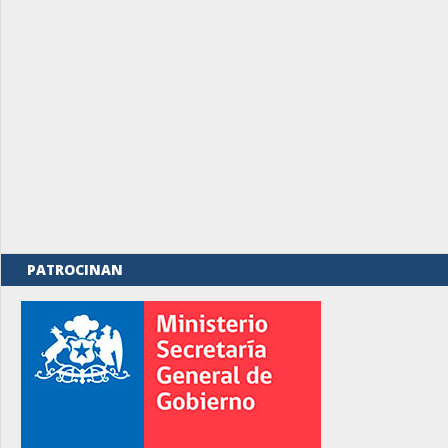
PATROCINAN
rno