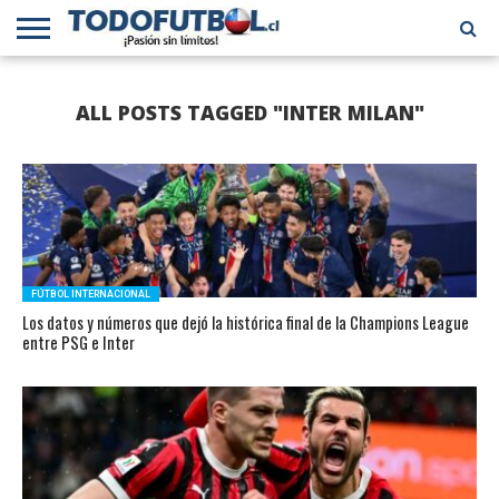
PRIMERA
DIVISIÓN
PRIMERA
SELECCIÓN
CHILENOS
FÚTBOL
ALL POSTS TAGGED "INTER MILAN"
B
CHILENA
EN EL
INTERNACIONAL
MUNDO
FÚTBOL INTERNACIONAL
Los datos y números que dejó la histórica final de la Champions League
entre PSG e Inter