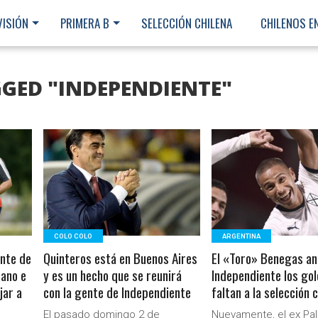
VISIÓN
PRIMERA B
SELECCIÓN CHILENA
CHILENOS E
GGED "INDEPENDIENTE"
LEER MÁS
LEER MÁS
COLO COLO
ARGENTINA
nte de
Quinteros está en Buenos Aires
El «Toro» Benegas an
tano e
y es un hecho que se reunirá
Independiente los gol
jar a
con la gente de Independiente
faltan a la selección 
Ministerio Secretaría Gener
El pasado domingo 2 de
Nuevamente, el ex Pal