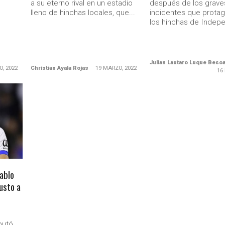
.
a su eterno rival en un estadio
después de los grave
lleno de hinchas locales, que...
incidentes que prota
los hinchas de Indepe
Julian Lautaro Luque Beso
O, 2022
Christian Ayala Rojas
19 MARZO, 2022
16
ablo
usto a
putó