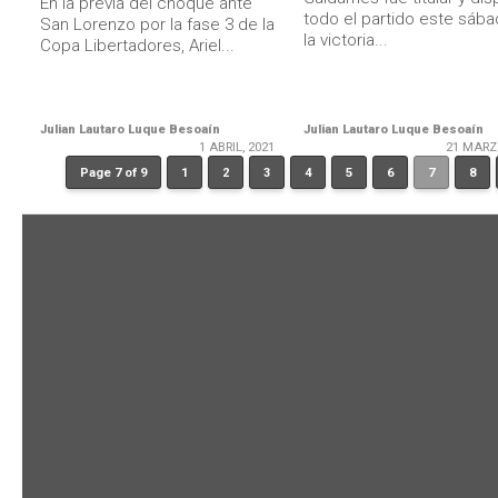
En la previa del choque ante
todo el partido este sáb
San Lorenzo por la fase 3 de la
la victoria...
Copa Libertadores, Ariel...
Julian Lautaro Luque Besoaín
Julian Lautaro Luque Besoaín
1 ABRIL, 2021
21 MARZ
Page 7 of 9
1
2
3
4
5
6
7
8