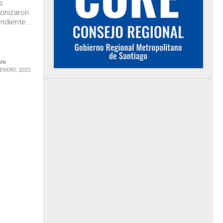
s
gonizaron
ndiente...
aín
 ENERO, 2022