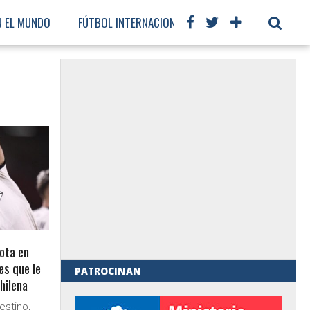
N EL MUNDO
FÚTBOL INTERNACIONAL
ota en
es que le
PATROCINAN
chilena
al de Gobierno
estino,