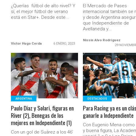
¿Querías fútbol de alto nivel? Y
El Mercado de Pases
sí, el mejor fútbol de verano
internacional también se
está en Star+. Desde este...
y desde Argentina asegur
que Independiente de
Avellaneda y...
Nissin Alvo Rodríguez
Victor Hugo Cerda
6 ENERO, 2023
29 NOVIEMBR
LEER MÁS
LEER MÁS
ARGENTINA
DESTACADOS
Paulo Diaz y Solari, figuras en
Para Racing ya es un clá
River (2), Benegas de los
ganarle a Independiente
mejores en Independiente (1)
Con Eugenio Mena como t
y buena figura, La Acade
Con un gol de Suárez a los 46′