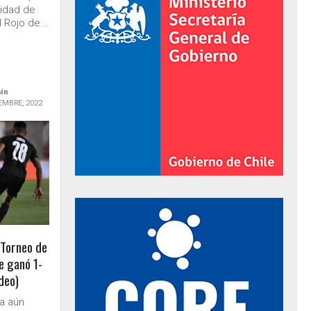
sidad de
l Rojo de...
aín
EMBRE, 2022
al de Gobierno
 Torneo de
e ganó 1-
deo)
ta aún