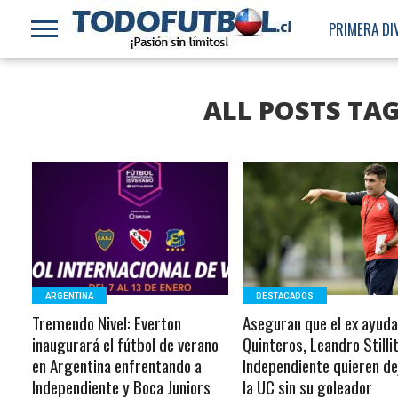
PRIMERA DI
ALL POSTS TA
LEER MÁS
LEER MÁS
ARGENTINA
DESTACADOS
Tremendo Nivel: Everton
Aseguran que el ex ayuda
inaugurará el fútbol de verano
Quinteros, Leandro Stilli
en Argentina enfrentando a
Independiente quieren de
Independiente y Boca Juniors
la UC sin su goleador