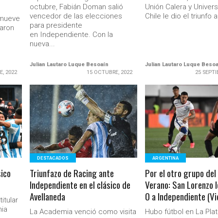
octubre, Fabián Doman salió
Unión Calera y Univer
vencedor de las elecciones
Chile le dio el triunfo a
 mueve
para presidente
aron
en Independiente. Con la
nueva...
Julian Lautaro Luque Besoaín
Julian Lautaro Luque Beso
E, 2022
15 OCTUBRE, 2022
25 SEPTI
LEER MÁS
LEER MÁS
Ministerio Secretaría Gener
DESTACADOS
ARGENTINA
sico
Triunfazo de Racing ante
Por el otro grupo del
Independiente en el clásico de
Verano: San Lorenzo l
Avellaneda
0 a Independiente (Vi
itular
mia
La Academia venció como visita
Hubo fútbol en La Pla