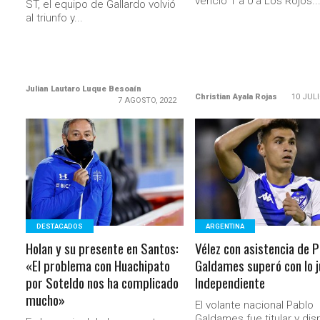
venció 1 a 0 a Los Rojos..
ST, el equipo de Gallardo volvió
al triunfo y...
Julian Lautaro Luque Besoaín
Christian Ayala Rojas
10 JULI
7 AGOSTO, 2022
LEER MÁS
LEER MÁS
DESTACADOS
ARGENTINA
Holan y su presente en Santos:
Vélez con asistencia de P
«El problema con Huachipato
Galdames superó con lo j
por Soteldo nos ha complicado
Independiente
mucho»
El volante nacional Pablo
Galdames fue titular y dis