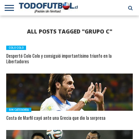
PRIMERA
DIVISIÓN
PRIMERA
SELECCIÓN
CHILENOS
FÚTBOL
ALL POSTS TAGGED "GRUPO C"
B
CHILENA
EN EL
INTERNACIONAL
MUNDO
COLO COLO
Despertó Colo Colo y consiguió importantísimo triunfo en la
Libertadores
SIN CATEGORÍA
Costa de Marfil cayó ante una Grecia que dio la sorpresa