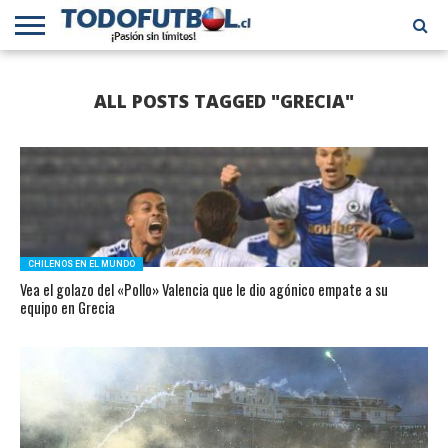
PRIMERA
DIVISIÓN
PRIMERA
SELECCIÓN
CHILENOS
FÚTBOL
ALL POSTS TAGGED "GRECIA"
B
CHILENA
EN EL
INTERNACIONAL
MUNDO
CHILENOS EN EL MUNDO
Vea el golazo del «Pollo» Valencia que le dio agónico empate a su
equipo en Grecia