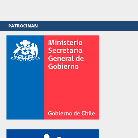
PATROCINAN
rno
rno