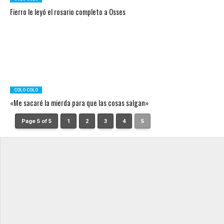
Fierro le leyó el rosario completo a Osses
COLO COLO
«Me sacaré la mierda para que las cosas salgan»
Page 5 of 5
1
2
3
4
5