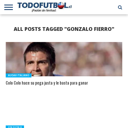
PRIMERA
DIVISIÓN
PRIMERA
SELECCIÓN
CHILENOS
FÚTBOL
ALL POSTS TAGGED "GONZALO FIERRO"
B
CHILENA
EN EL
INTERNACIONAL
MUNDO
AUDAX ITALIANO
Colo Colo hace su pega justa y le basta para ganar
COLO COLO