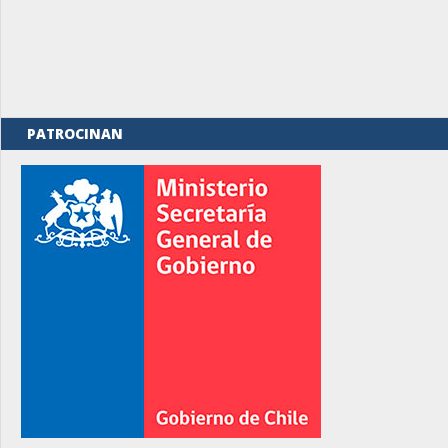
PATROCINAN
rno