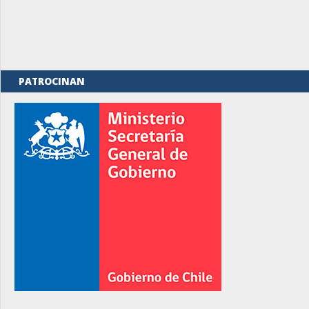
PATROCINAN
rno