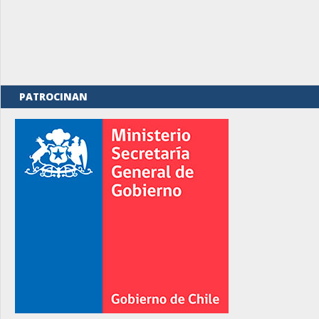
PATROCINAN
rno