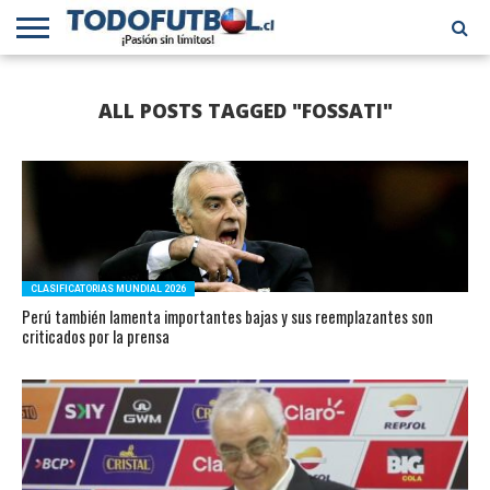
PRIMERA
DIVISIÓN
PRIMERA
SELECCIÓN
CHILENOS
FÚTBOL
ALL POSTS TAGGED "FOSSATI"
B
CHILENA
EN EL
INTERNACIONAL
MUNDO
CLASIFICATORIAS MUNDIAL 2026
Perú también lamenta importantes bajas y sus reemplazantes son
criticados por la prensa