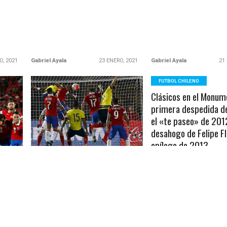
O, 2021
Gabriel Ayala
23 ENERO, 2021
Gabriel Ayala
21
FUTBOL CHILENO
Clásicos en el Monum
LEER MÁS
primera despedida d
el «te paseo» de 2012
desahogo de Felipe Fl
epílogo de 2013
CLASIFICATORIAS 2018
El cuadro popular no 
Un resultado que nos duele:
puntos entre 2012 y 2
Chile igualó con Colombia
que en cada duelo te
resultado a favor de l
La Roja de Todos y la selección
colocolinos.
cafetera animaron un más que
tuvo
entretenido partido en el
orias
Estadio...