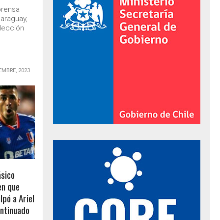
prensa
Paraguay,
elección
EMBRE, 2023
al de Gobierno
ásico
en que
pó a Ariel
ontinuado