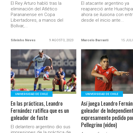
El Rey Arturo habló tras la
El atacante argentino ya
eliminación del Atlético
reapareció ante Huachipa
Parananense en Copa
ahora se ilusiona con entr
Libertadores, a manos del
desde el inicio ante...
Bolívar,...
Silvinho Neves
9 AGOSTO, 2023
Marcelo Barranti
15 JULI
LEER MÁS
LEER MÁS
UNIVERSIDAD DE CHILE
UNIVERSIDAD DE CHILE
En las prácticas, Leandro
Así juega Leandro Fernán
Fernández ratifica que es un
goleador de Independien
goleador de fuste
expresamente pedido po
Pellegrino (video)
El delantero argentino dio sus
impresiones de la práctica de