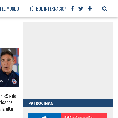
N EL MUNDO
FÚTBOL INTERNACIONAL
un «9» de
ricanos
PATROCINAN
 la alta
al de Gobierno