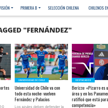
VISIÓN
PRIMERA B
SELECCIÓN CHILENA
CHILENOS E
TAGGED "FERNÁNDEZ"
LEER MÁS
LEER MÁS
UNIVERSIDAD DE CHILE
DESTACADOS
portes
Universidad de Chile va con
Berizzo: «Pizarro es 
todo esta noche: vuelven
área y en los Paname
Fernández y Palacios
ratificó que está para
competencia»
Ministerio Secretaría Gener
2-0
Los azules deben defender la