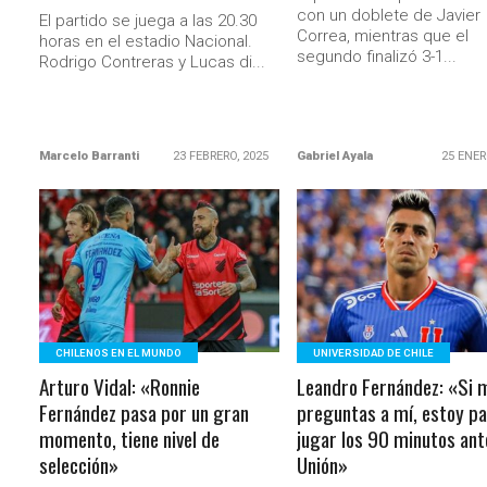
con un doblete de Javier
El partido se juega a las 20.30
Correa, mientras que el
horas en el estadio Nacional.
segundo finalizó 3-1...
Rodrigo Contreras y Lucas di...
Marcelo Barranti
23 FEBRERO, 2025
Gabriel Ayala
25 ENER
LEER MÁS
LEER MÁS
CHILENOS EN EL MUNDO
UNIVERSIDAD DE CHILE
Arturo Vidal: «Ronnie
Leandro Fernández: «Si 
Fernández pasa por un gran
preguntas a mí, estoy p
momento, tiene nivel de
jugar los 90 minutos ant
selección»
Unión»