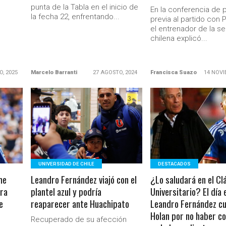
punta de la Tabla en el inicio de
En la conferencia de 
la fecha 22, enfrentando...
previa al partido con 
el entrenador de la s
chilena explicó...
O, 2025
Marcelo Barranti
27 AGOSTO, 2024
Francisca Suazo
14 NOVI
LEER MÁS
LEER MÁS
Ministerio Secretaría Gener
UNIVERSIDAD DE CHILE
DESTACADOS
me
Leandro Fernández viajó con el
¿Lo saludará en el Cl
ara
plantel azul y podría
Universitario? El día 
e
reaparecer ante Huachipato
Leandro Fernández cul
Holan por no haber c
Recuperado de su afección