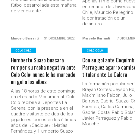
Apenas firmó como nuev
fútbol desarrollada esta mañana
entrenador de Universida
de vienes ante...
Chile, Mauricio Pellegrino 
la contratación de un
delantero...
Marcelo Barranti
31 DICIEMBRE, 2022
Marcelo Barranti
7 DICIEMBR
COLO COLO
COLO COLO
Humberto Suazo buscará
Con su gol ante Coquimb
romper su racha negativa ante
Parraguez agarró camis
Colo Colo: nunca le ha marcado
titular ante La Calera
un gol a los albos
La formación popular serí
Brayan Cortés; Jeyson Roj
A las 18 horas de este domingo,
Maximiliano Falcón, Julio
en el estadio Monumental Colo
Barroso, Gabriel Suazo; C
Colo recibirá a Deportes La
Fuentes, Carlos Carmona,
Serena, con la presencia en el
Gabriel Costa; Pablo Solari
cuadro visitante de dos de los
Javier Parraguez y Pablo
jugadores íconos en los últimos
Mouche.
años del «Cacique» : Matías
Fernández y Humberto Suazo