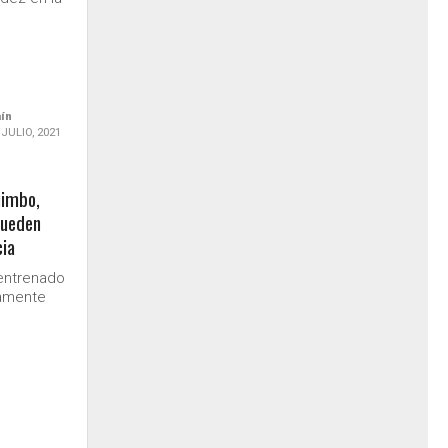
aín
 JULIO, 2021
uimbo,
 pueden
cia
entrenado
amente