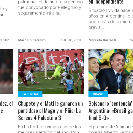
en Independiente
pulmonar, el delantero argentino
fue convocado por Pellegrino y
to y
Situación vivida hace
seguramente irá a la...
ar
años en Argentina, le
poco más de pimienta
previa...
O, 2023
Marcelo Barranti
7 JULIO, 2023
Marcelo Barranti
26
LEER MÁS
LEER MÁS
LA SERENA
BRASIL
dez, el
Chupete y el Mati le ganaron un
Bolsonaro ‘sentencia’
te
partidazo al Mago y al Piña: La
Argentina: «Brasil ga
r
Serena 4 Palestino 3
final 5-0»
En La Portada vimos uno de los
El presidente 'chicane
mejores partidos del año. Con
colega Alberto Fernán