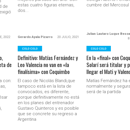
o
estas cuatro figuras eternas,
cumbre del Mercosul
d de
dos...
exigió
Julian Lautaro Luque Beso
E, 2022
Gerardo Ayala Pizarro
20 JULIO, 2021
8
COLO COLO
COLO COLO
o,
Definitivo: Matías Fernández y
En la «final» con Coq
eta de
Leo Valencia no van en «la
Solarí será titular y
finalísima» con Coquimbo
llegar el Mati y Valen
a con:
El caso de Nicolás Blandi,que
Matías Fernández ha 
as,
tampoco está en la lista de
normalmente y segur
convocados, es diferente,
será de la partida
ésar
porque definitivamente no está
en los planes del entrenador
,
Gustavo Quinteros y es posible
que se concrete su regreso a
Argentina