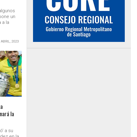
 algunos
 pone un
 a la
 ABRIL, 2023
 a
nará la
ó' a su
dez en la