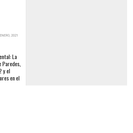
 ENERO, 2021
ental: La
e Paredes,
 y el
ores en el
cedió
013, ya
rminó con
os