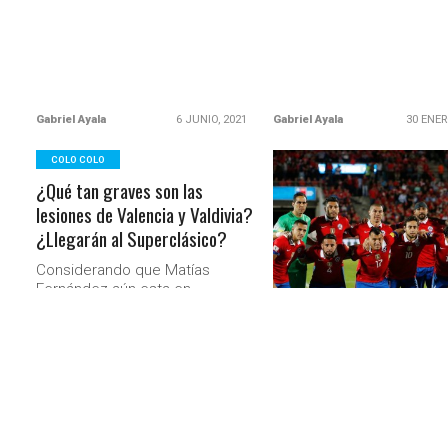
Gabriel Ayala
6 JUNIO, 2021
Gabriel Ayala
30 ENER
COLO COLO
¿Qué tan graves son las
LEER MÁS
lesiones de Valencia y Valdivia?
¿Llegarán al Superclásico?
Considerando que Matías
Fernández aún esta en
CLASIFICATORIAS 2018
recuperación, la duda respecto
El uno a uno de un
a quienes podrán estar como
conductores este miércoles en
descontrolado Chile ante
la visita a la Universidad de
Colombia
Concepción y ante Universidad
de Chile el domingo 17 de
La Selección Chilena man
enero comenzará a resolverse
su invicto en las clasificat
recién esta tarde.