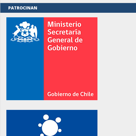
PATROCINAN
rno
rno