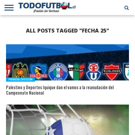
PRIMERA
DIVISIÓN
PRIMERA
SELECCIÓN
CHILENOS
FÚTBOL
ALL POSTS TAGGED "FECHA 25"
B
CHILENA
EN EL
INTERNACIONAL
MUNDO
PRIMERA DIVISIÓN
Palestino y Deportes Iquique dan el vamos a la reanudación del
Campeonato Nacional