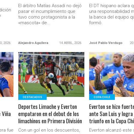
El árbitro Matías Assadi no dejó
El DT hispano aclara q
ición
pasar el incumplimiento que
una responsabilidad 
y
tuvo como protagonista a la
la banca del equipo q
«mascota» de...
formó.
O, 2026
Alejandro Aguilera
14 ABRIL, 2026
José Pablo Verdugo
20
LEER MÁS
LEER MÁS
Ministerio Secretaría Gener
DESTACADOS
COPA CHILE
Deportes Limache y Everton
Everton se hizo fuert
 Viña
empataron en el debut de los
ante San Luis y logra
limachinos en Primera División
triunfo en la Copa Ch
era fue
Con un gol en los descuentos,
Everton alcanzó este