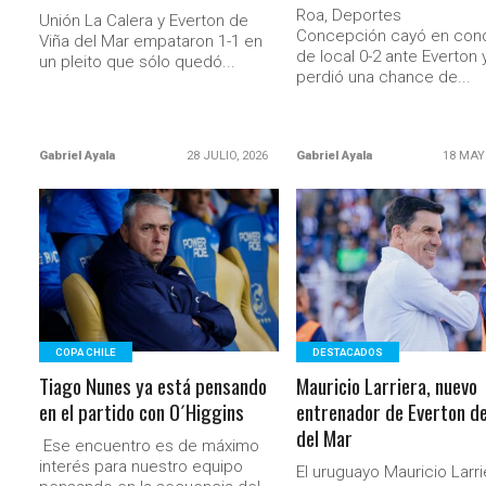
Roa, Deportes
Unión La Calera y Everton de
Concepción cayó en cond
Viña del Mar empataron 1-1 en
de local 0-2 ante Everton 
un pleito que sólo quedó...
perdió una chance de...
Gabriel Ayala
28 JULIO, 2026
Gabriel Ayala
18 MAY
LEER MÁS
LEER MÁS
COPA CHILE
DESTACADOS
Tiago Nunes ya está pensando
Mauricio Larriera, nuevo
en el partido con O´Higgins
entrenador de Everton de
del Mar
Ese encuentro es de máximo
interés para nuestro equipo
El uruguayo Mauricio Larri