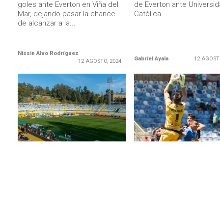
goles ante Everton en Viña del
de Everton ante Universi
Mar, dejando pasar la chance
Católica....
de alcanzar a la...
Nissin Alvo Rodríguez
Gabriel Ayala
12 AGOST
12 AGOSTO, 2024
LEER MÁS
LEER MÁS
DESTACADOS
DESTACADOS
Everton emplaza al Presidente
Nacho González y votació
Boric por no poder jugar con
paro en el fútbol chileno
público en Sausalito: “¿Hasta
que buscar lo mejor para
cuándo tenemos que esperar?”
todos”
A través de las redes sociales,
El fútbol chileno vive hora