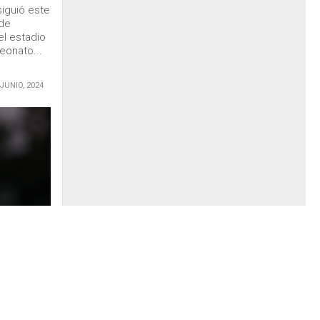
siguió este
 de
el estadio
eonato...
 JUNIO, 2024
cia a la
ible tras
piapó
dro
oda la