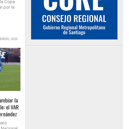
 la Copa
r por la
EBRERO, 2025
ambiar la
le: el VAR
Fernández
ules
l Nacional