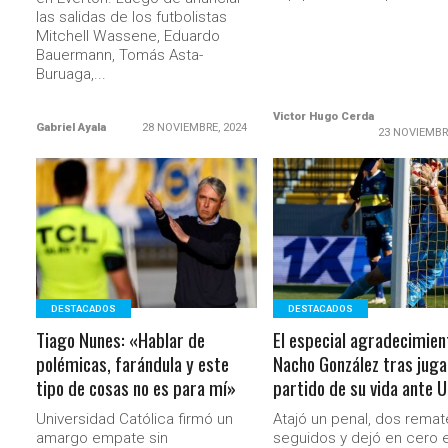
las salidas de los futbolistas
Mitchell Wassene, Eduardo
Bauermann, Tomás Asta-
Buruaga,...
Victor Hugo Cerda
Gabriel Ayala
28 NOVIEMBRE, 2024
23 NOVIEMBR
LEER MÁS
LEER MÁS
DESTACADOS
DESTACADOS
Tiago Nunes: «Hablar de
El especial agradecimien
polémicas, farándula y este
Nacho González tras juga
tipo de cosas no es para mí»
partido de su vida ante 
Universidad Católica firmó un
Atajó un penal, dos remat
amargo empate sin
seguidos y dejó en cero e