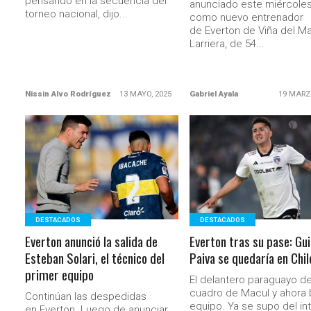
pensando en la secuencia del
anunciado este miércole
torneo nacional, dijo...
como nuevo entrenador
de Everton de Viña del Ma
Larriera, de 54...
Nissin Alvo Rodríguez
13 MAYO, 2025
Gabriel Ayala
19 MARZ
LEER MÁS
LEER MÁS
DESTACADOS
DESTACADOS
Everton anunció la salida de
Everton tras su pase: Gu
Esteban Solari, el técnico del
Paiva se quedaría en Chil
primer equipo
El delantero paraguayo de
cuadro de Macul y ahora
Continúan las despedidas
equipo. Ya se supo del int
en Everton. Luego de anunciar