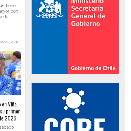
ue tiene
mayor con
ue lo
 MAYO, 2025
al de Gobierno
e en Viña
 su primer
ile 2025
 sábado