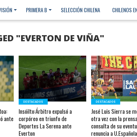
VISIÓN
PRIMERA B
SELECCIÓN CHILENA
CHILENOS E
GED "EVERTON DE VIÑA"
LEER MÁS
LEER MÁS
DESTACADOS
DESTACADOS
Roa:
Insóilto:Árbitro expulsó a
José Luis Sierra se m
ó ante
corpóreo en triunfo de
otra vez con la prensa
Deportes La Serena ante
consulta de su eventu
Everton
renuncia a U.Español
Ministerio Secretaría Gener