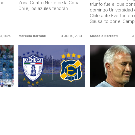
dad
Zona Centro Norte de la Copa
triunfo fue el que con
Chile, los azules tendrán...
domingo Universidad
Chile ante Everton en 
Sausalito por el Camp
O, 2024
Marcelo Barranti
4 JULIO, 2024
Marcelo Barranti
3
LEER MÁS
LEER MÁS
COLO COLO
DEPORTES COPIAPÓ
n de
¿Por qué Colo Colo perdió con
Ivo Basay hizo referen
: “Hay
Everton en la puja por Braian
película Misión Impos
Martínez?
salvar a Deportes Co
El elenco Ruletero sacó
El entrenador del cua
provecho de la billetera del
atacameño destacó t
s