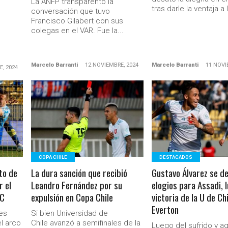
La ANFP transparentó la
tras darle la ventaja a l
conversación que tuvo
Francisco Gilabert con sus
colegas en el VAR. Fue la...
Marcelo Barranti
12 NOVIEMBRE, 2024
Marcelo Barranti
11 NOVI
E, 2024
LEER MÁS
LEER MÁS
COPA CHILE
DESTACADOS
to de
La dura sanción que recibió
Gustavo Álvarez se de
r el
Leandro Fernández por su
elogios para Assadi, 
UC
expulsión en Copa Chile
victoria de la U de Ch
Everton
es
Si bien Universidad de
l arco
Chile avanzó a semifinales de la
Luego del sufrido y a