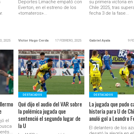
s
Deportes Limache empató con
su primera victoria en
Everton, en el estreno de los
Chile 2025, tras supera
r.
«tomateros»...
fecha 3 de la fase...
O, 2025
Victor Hugo Cerda
17 FEBRERO, 2025
Gabriel Ayala
9 F
LEER MÁS
LEER MÁS
DESTACADOS
DESTACADOS
illermo
Qué dijo el audio del VAR sobre
La jugada que pudo c
e
la polémica jugada que
historia para U de Chi
sentenció el segundo lugar de
anuló gol a Leandro 
jó el
la U
 busca
El delantero de los az
erés...
desató la alegría en e