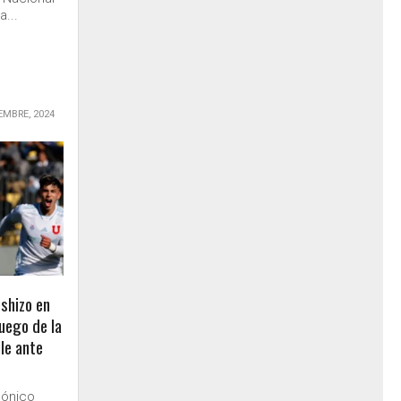
a...
EMBRE, 2024
shizo en
luego de la
ile ante
gónico