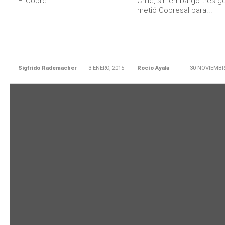
El Cobre
Chile, sin embargo tres go
metió Cobresal para...
Sigfrido Rademacher
3 ENERO, 2015
Rocío Ayala
30 NOVIEMBR