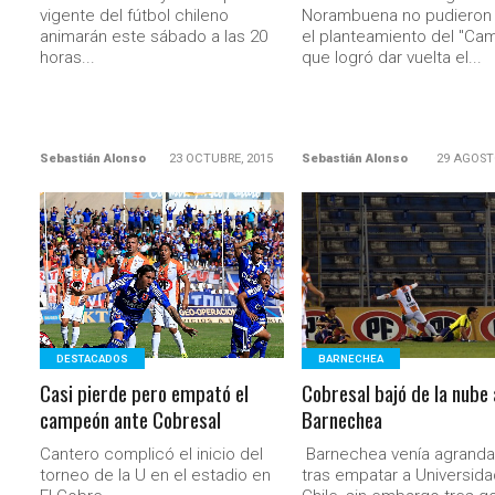
vigente del fútbol chileno
Norambuena no pudieron
animarán este sábado a las 20
el planteamiento del "Cam
horas...
que logró dar vuelta el...
Sebastián Alonso
23 OCTUBRE, 2015
Sebastián Alonso
29 AGOST
LEER MÁS
LEER MÁS
DESTACADOS
BARNECHEA
Casi pierde pero empató el
Cobresal bajó de la nube 
campeón ante Cobresal
Barnechea
Cantero complicó el inicio del
Barnechea venía agrand
torneo de la U en el estadio en
tras empatar a Universid