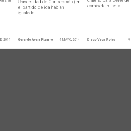
les le
chileno para defender
Universidad de Concepción (en
camiseta minera.
el partido de ida habían
igualado...
E, 2014
Gerardo Ayala Pizarro
4 MAYO, 2014
Diego Vega Rojas
9