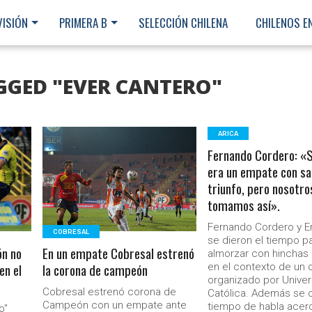
VISIÓN
PRIMERA B
SELECCIÓN CHILENA
CHILENOS E
GGED "EVER CANTERO"
ARICA
Fernando Cordero: «S
LEER MÁS
era un empate con sa
triunfo, pero nosotro
tomamos así».
Fernando Cordero y Er
COBRESAL
se dieron el tiempo p
ón no
En un empate Cobresal estrenó
almorzar con hinchas
en el
la corona de campeón
en el contexto de un
organizado por Unive
Cobresal estrenó corona de
Católica. Además se d
Ministerio Secretaría Gener
Campeón con un empate ante
tiempo de habla acer
o"