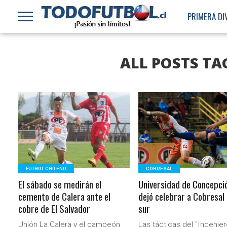
PRIMERA DI
ALL POSTS TA
LEER MÁS
LEER MÁS
FUTBOL CHILENO
COBRESAL
El sábado se medirán el
Universidad de Concepci
cemento de Calera ante el
dejó celebrar a Cobresal 
cobre de El Salvador
sur
Unión La Calera y el campeón
Las tácticas del "Ingenier