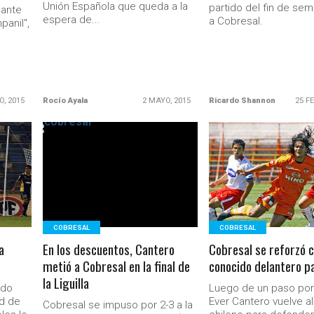
Unión Española que queda a la
partido del fin de se
 ante
espera de...
a Cobresal.
panil",
O, 2015
Rocío Ayala
2 MAYO, 2015
Ricardo Shannon
25 F
LEER MÁS
LEER MÁS
Ministerio Secretaría Gener
COBRESAL
COBRESAL
a
En los descuentos, Cantero
Cobresal se reforzó 
metió a Cobresal en la final de
conocido delantero 
la Liguilla
ado
Luego de un paso por 
ad de
Ever Cantero vuelve al
Cobresal se impuso por 2-3 a la