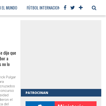
N EL MUNDO
FÚTBOL INTERNACIONAL
e dijo que
bor a
s no lo
ick Pulgar
ara
 cruzados
 concurso
PATROCINAN
rsidad
ieron el
al de Gobierno
ca del