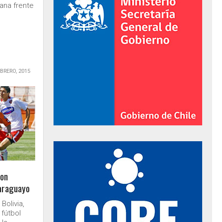
mana frente
EBRERO, 2015
al de Gobierno
con
paraguayo
Bolivia,
 fútbol