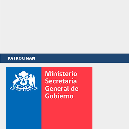
PATROCINAN
rno