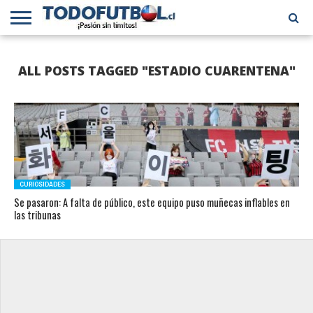
PRIMERA
DIVISIÓN
PRIMERA
SELECCIÓN
CHILENOS
FÚTBOL
ALL POSTS TAGGED "ESTADIO CUARENTENA"
B
CHILENA
EN EL
INTERNACIONAL
MUNDO
CURIOSIDADES
Se pasaron: A falta de público, este equipo puso muñecas inflables en
las tribunas