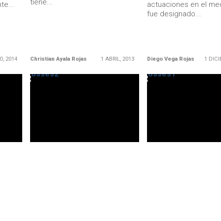
tiene...
te...
actuaciones en el med
fue designado...
O, 2014
Christian Ayala Rojas
1 ABRIL, 2013
Diego Vega Rojas
1 DICI
LEER MÁS
LEER MÁS
PRIMERA DIVISIÓN
O'HIGGINS
ique
¡Pucha el resfrío largo de
A Enrique Osses sí le 
Enrique Osses!
orejas tras la final
nal del
El juez de la polémica final del
"Queda la sensación 
d de
Apertura entre Universidad de
Enrique no dirigió en 
 un...
Chile y O'Higgins, por segunda
primeras fechas porq
semana...
con una...