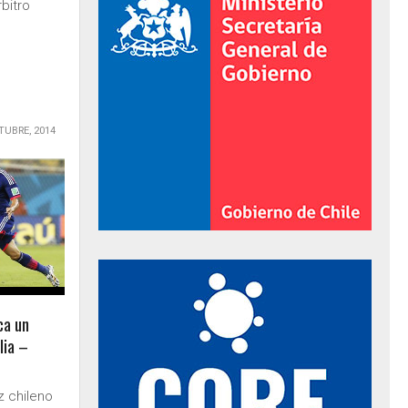
bitro
TUBRE, 2014
al de Gobierno
ca un
lia –
z chileno