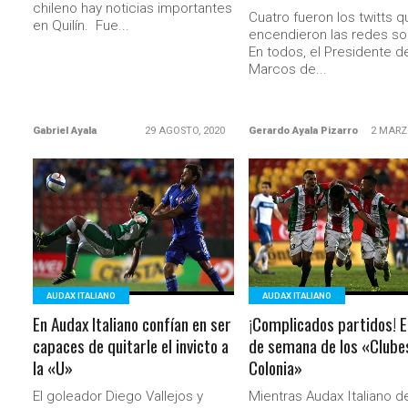
chileno hay noticias importantes
Cuatro fueron los twitts q
en Quilín. Fue...
encendieron las redes so
En todos, el Presidente d
Marcos de...
Gabriel Ayala
29 AGOSTO, 2020
Gerardo Ayala Pizarro
2 MARZ
LEER MÁS
LEER MÁS
AUDAX ITALIANO
AUDAX ITALIANO
En Audax Italiano confían en ser
¡Complicados partidos! El
capaces de quitarle el invicto a
de semana de los «Clube
la «U»
Colonia»
El goleador Diego Vallejos y
Mientras Audax Italiano d