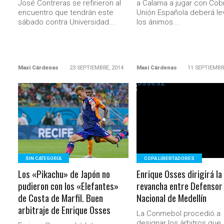
José Contreras se refirieron al
a Calama a jugar con Cobr
encuentro que tendrán este
Unión Española deberá le
sábado contra Universidad...
los ánimos...
Maxi Cárdenas
23 SEPTIEMBRE, 2014
Maxi Cárdenas
11 SEPTIEMBR
LEER MÁS
LEER MÁS
SIN CATEGORÍA
COPA LIBERTADORES
Los «Pikachu» de Japón no
Enrique Osses dirigirá la
pudieron con los «Elefantes»
revancha entre Defensor
de Costa de Marfil. Buen
Nacional de Medellín
arbitraje de Enrique Osses
La Conmebol procedió a
designar los árbitros que