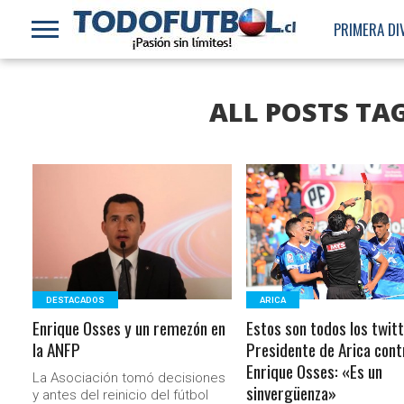
PRIMERA DI
ALL POSTS TA
LEER MÁS
LEER MÁS
DESTACADOS
ARICA
Enrique Osses y un remezón en
Estos son todos los twitt
la ANFP
Presidente de Arica cont
Enrique Osses: «Es un
La Asociación tomó decisiones
sinvergüenza»
y antes del reinicio del fútbol