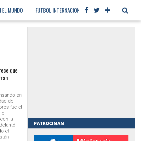
N EL MUNDO
FÚTBOL INTERNACIONAL
rece que
gran
ensando en
idad de
ores fue el
 el
con la
PATROCINAN
delantó
do el
al de Gobierno
stán