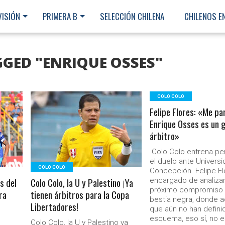
VISIÓN
PRIMERA B
SELECCIÓN CHILENA
CHILENOS E
GGED "ENRIQUE OSSES"
COLO COLO
Felipe Flores: «Me pa
LEER MÁS
Enrique Osses es un 
árbitro»
Colo Colo entrena p
el duelo ante Univers
COLO COLO
Concepción. Felipe Fl
s del
Colo Colo, la U y Palestino ¡Ya
encargado de analizar
próximo compromiso 
ra
tienen árbitros para la Copa
bestia negra, donde a
Libertadores!
que aún no han defini
Ministerio Secretaría Gener
esquema, eso sí, no e
Colo Colo, la U y Palestino ya