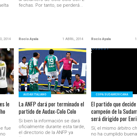
uelta
fechas. Por tanto, se perderá...
O, 2014
Rocío Ayala
1 ABRIL, 2014
Rocío Ayala
1
LEER MÁS
LEER MÁS
AUDAX ITALIANO
COPA SUDAMERICANA
es le
La ANFP dará por terminado el
El partido que decide 
cho
partido de Audax-Colo Colo
campeón de la Sudam
será dirigido por Enr
Si bien la información se dará
oficialmente durante esta tarde,
ue fue
Sí, el mismo árbitro c
el directorio de la ANFP ya
 no
no ha cumplido buen