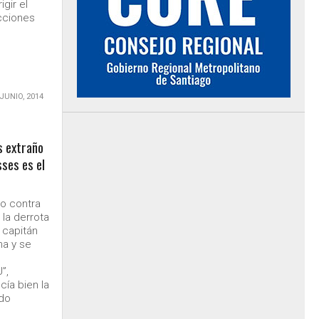
igir el
ecciones
 JUNIO, 2014
s extraño
ses es el
io contra
 la derrota
 capitán
na y se
”,
cía bien la
rdo