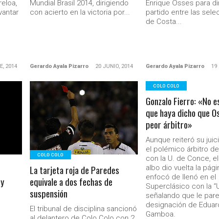
eloa,
Mundial Brasil 2014, dirigiendo
Enrique Osses para dir
vantar
con acierto en la victoria por...
partido entre las sel
de Costa...
E, 2014
Gerardo Ayala Pizarro
20 JUNIO, 2014
Gerardo Ayala Pizarro
19
COLO COLO
Gonzalo Fierro: «No e
LEER MÁS
que haya dicho que Os
peor árbitro»
Aunque reiteró su juic
el polémico árbitro de
COLO COLO
con la U. de Conce, el
La tarjeta roja de Paredes
albo dio vuelta la pági
enfocó de llenó en el
 y
equivale a dos fechas de
Superclásico con la “U
suspensión
señalando que le pare
designación de Edua
El tribunal de disciplina sancionó
Gamboa.
al delantero de Colo Colo con 2