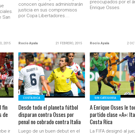
preocupados por el ár
conocen quiénes administrarán
ue
Enrique Osses.
justicia en sus compromisos
ciales.
por Copa Libertadores....
e San
O, 2015
Rocío Ayala
21 FEBRERO, 2015
Rocío Ayala
2 OC
LEER MÁS
LEER MÁS
Ministerio Secretaría Gener
COSTA RICA
SIN CATEGORÍA
 fin
Desde todo el planeta fútbol
A Enrique Osses le to
s de
disparan contra Osses por
partido clase «A»: Ita
penal no cobrado contra Italia
Costa Rica
ebe ir
Luego de un buen debut en el
La FIFA designó al jue