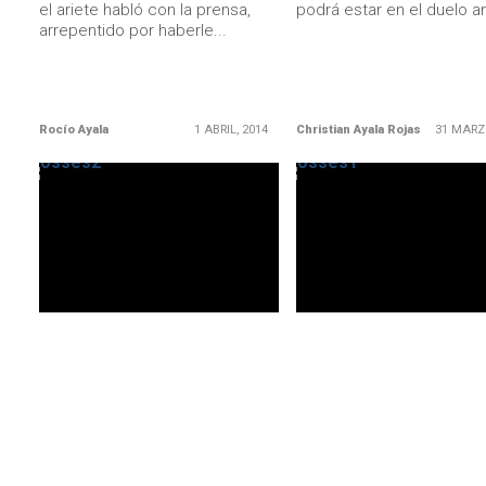
el ariete habló con la prensa,
podrá estar en el duelo an
arrepentido por haberle...
Rocío Ayala
1 ABRIL, 2014
Christian Ayala Rojas
31 MARZ
LEER MÁS
LEER MÁS
SIN CATEGORÍA
PRIMERA DIVISIÓN
¿Es Broma? Enrique Osses fue
Hasta que se mejoró Enr
preseleccionado para dirigir en
Osses
el Mundial
El árbitro de la polémica fi
Apertura entre Universida
El criticado juez nacional entró
Chile y O'Higgins, luego de
en la pre nómina para ser