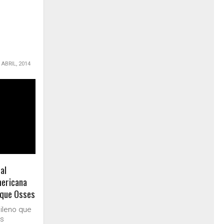
 ABRIL, 2014
al
ericana
ique Osses
hileno que
as