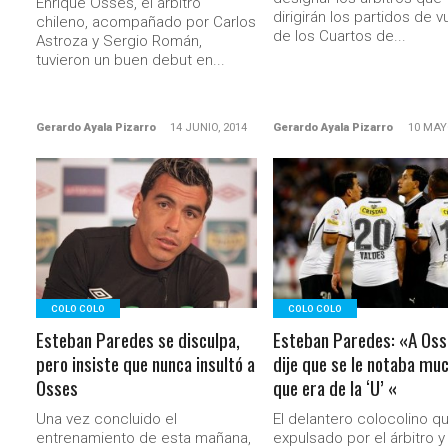
Enrique Osses, el árbitro
dirigirán los partidos de v
chileno, acompañado por Carlos
de los Cuartos de...
Astroza y Sergio Román,
tuvieron un buen debut en...
Gerardo Ayala Pizarro
14 JUNIO, 2014
Gerardo Ayala Pizarro
10 MAY
LEER MÁS
LEER MÁS
COLO COLO
COLO COLO
Esteban Paredes se disculpa,
Esteban Paredes: «A Oss
pero insiste que nunca insultó a
dije que se le notaba mu
Osses
que era de la ‘U’ «
Una vez concluido el
El delantero colocolino q
entrenamiento de esta mañana,
expulsado por el árbitro y