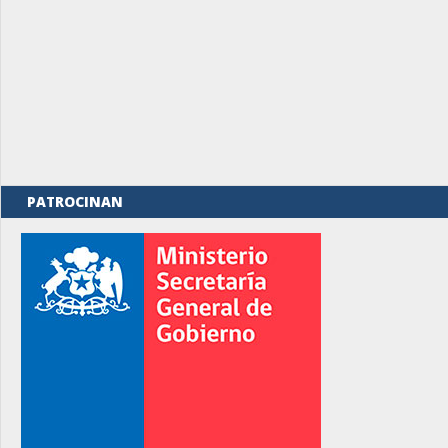
PATROCINAN
rno