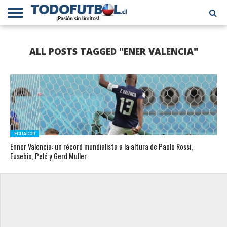
PRIMERA
DIVISIÓN
PRIMERA
SELECCIÓN
CHILENOS
FÚTBOL
ALL POSTS TAGGED "ENER VALENCIA"
B
CHILENA
EN EL
INTERNACIONAL
MUNDO
ECUADOR
Enner Valencia: un récord mundialista a la altura de Paolo Rossi,
Eusebio, Pelé y Gerd Muller