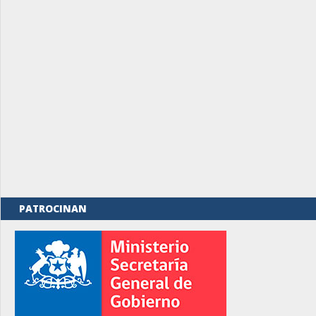
PATROCINAN
rno