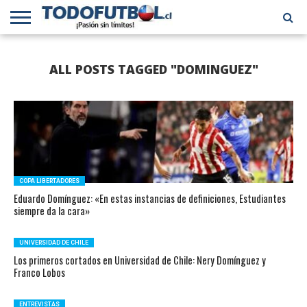
PRIMERA
DIVISIÓN
PRIMERA
SELECCIÓN
CHILENOS
FÚTBOL
ALL POSTS TAGGED "DOMINGUEZ"
B
CHILENA
EN EL
INTERNACIONAL
MUNDO
COPA LIBERTADORES
Eduardo Domínguez: «En estas instancias de definiciones, Estudiantes
siempre da la cara»
UNIVERSIDAD DE CHILE
Los primeros cortados en Universidad de Chile: Nery Domínguez y
Franco Lobos
ENTREVISTAS