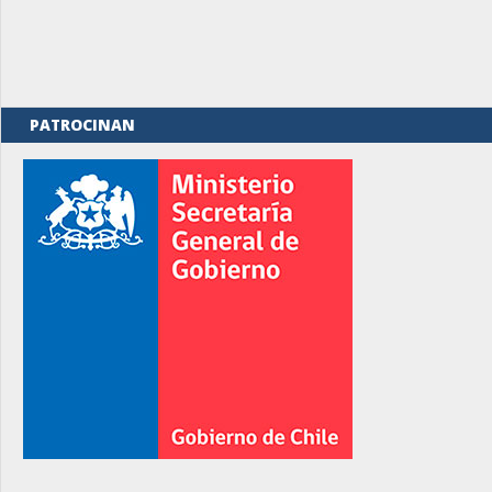
PATROCINAN
rno