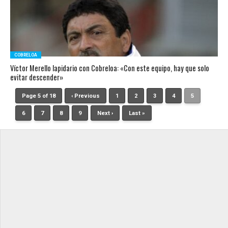
COBRELOA
Víctor Merello lapidario con Cobreloa: «Con este equipo, hay que solo
evitar descender»
Page 5 of 18
‹ Previous
1
2
3
4
5
6
7
8
9
Next ›
Last »