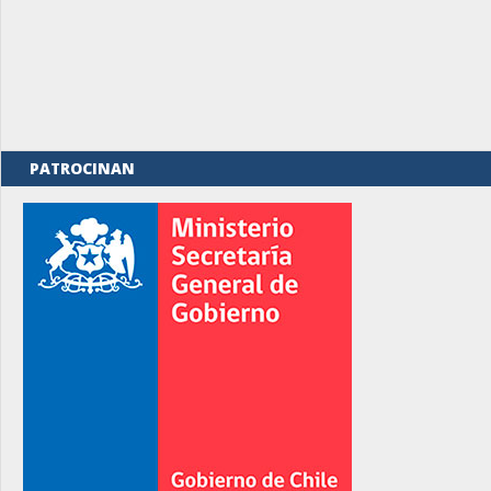
PATROCINAN
rno