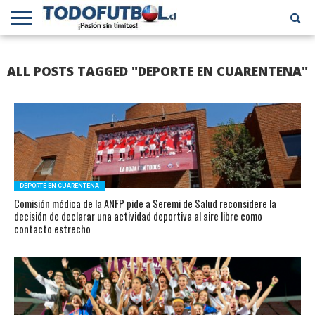
PRIMERA
DIVISIÓN
PRIMERA
SELECCIÓN
CHILENOS
FÚTBOL
ALL POSTS TAGGED "DEPORTE EN CUARENTENA"
B
CHILENA
EN EL
INTERNACIONAL
MUNDO
DEPORTE EN CUARENTENA
Comisión médica de la ANFP pide a Seremi de Salud reconsidere la
decisión de declarar una actividad deportiva al aire libre como
contacto estrecho