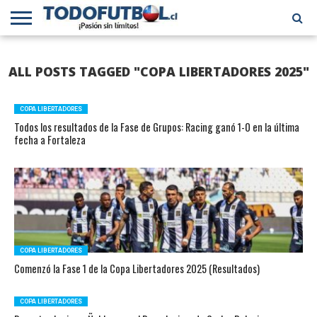
PRIMERA
DIVISIÓN
PRIMERA
SELECCIÓN
CHILENOS
FÚTBOL
ALL POSTS TAGGED "COPA LIBERTADORES 2025"
B
CHILENA
EN EL
INTERNACIONAL
MUNDO
COPA LIBERTADORES
Todos los resultados de la Fase de Grupos: Racing ganó 1-0 en la última
fecha a Fortaleza
COPA LIBERTADORES
Comenzó la Fase 1 de la Copa Libertadores 2025 (Resultados)
COPA LIBERTADORES