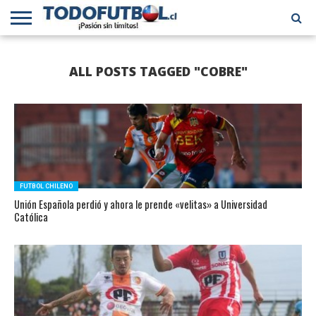
PRIMERA
DIVISIÓN
PRIMERA
SELECCIÓN
CHILENOS
FÚTBOL
ALL POSTS TAGGED "COBRE"
B
CHILENA
EN EL
INTERNACIONAL
MUNDO
FUTBOL CHILENO
Unión Española perdió y ahora le prende «velitas» a Universidad
Católica