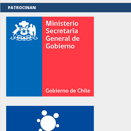
PATROCINAN
rno
rno