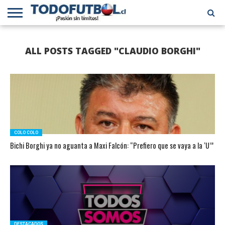
PRIMERA
DIVISIÓN
PRIMERA
SELECCIÓN
CHILENOS
FÚTBOL
ALL POSTS TAGGED "CLAUDIO BORGHI"
B
CHILENA
EN EL
INTERNACIONAL
MUNDO
COLO COLO
Bichi Borghi ya no aguanta a Maxi Falcón: “Prefiero que se vaya a la ‘U’”
DESTACADOS