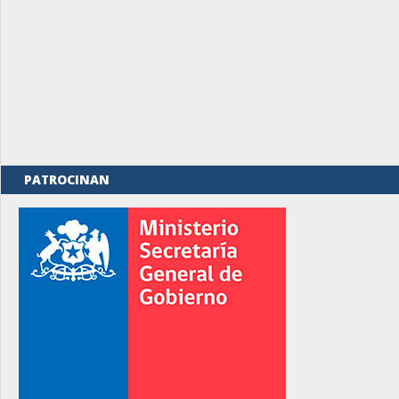
PATROCINAN
rno