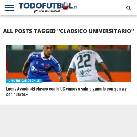
PRIMERA
DIVISIÓN
PRIMERA
SELECCIÓN
CHILENOS
FÚTBOL
ALL POSTS TAGGED "CLADSICO UNIVERSITARIO"
B
CHILENA
EN EL
INTERNACIONAL
MUNDO
UNIVERSIDAD DE CHILE
Lucas Assadi: «El clásico con la UC vamos a salir a ganarlo con garra y
con huevos»