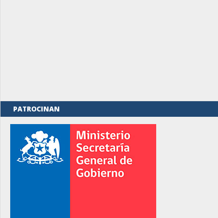
PATROCINAN
rno