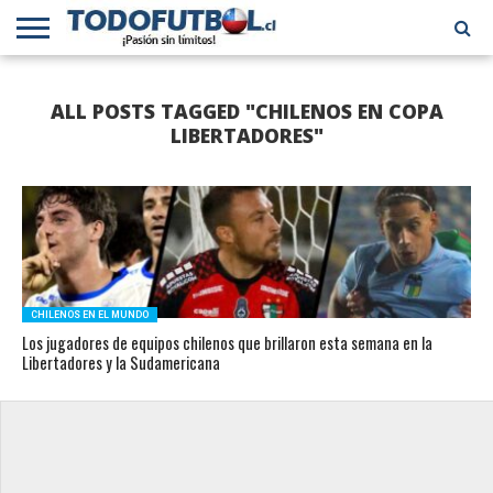
PRIMERA
DIVISIÓN
PRIMERA
SELECCIÓN
CHILENOS
FÚTBOL
ALL POSTS TAGGED "CHILENOS EN COPA
B
CHILENA
EN EL
INTERNACIONAL
MUNDO
LIBERTADORES"
CHILENOS EN EL MUNDO
Los jugadores de equipos chilenos que brillaron esta semana en la
Libertadores y la Sudamericana