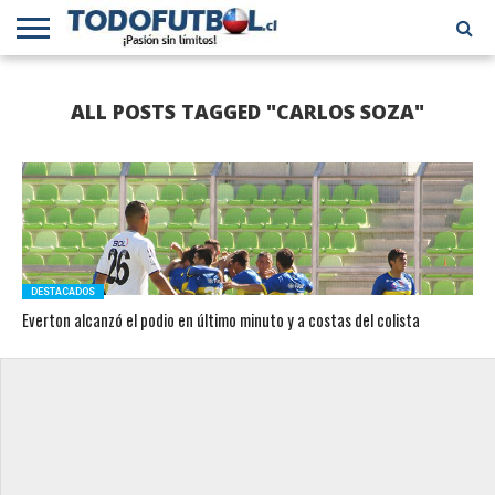
PRIMERA
DIVISIÓN
PRIMERA
SELECCIÓN
CHILENOS
FÚTBOL
ALL POSTS TAGGED "CARLOS SOZA"
B
CHILENA
EN EL
INTERNACIONAL
MUNDO
DESTACADOS
Everton alcanzó el podio en último minuto y a costas del colista