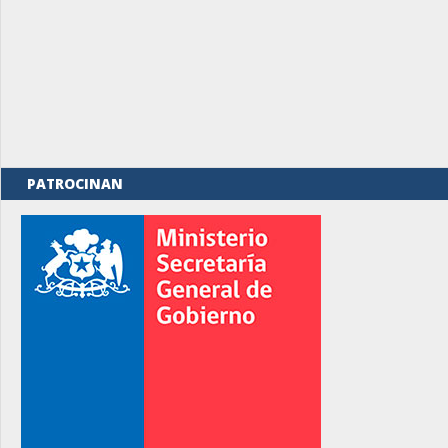
PATROCINAN
rno