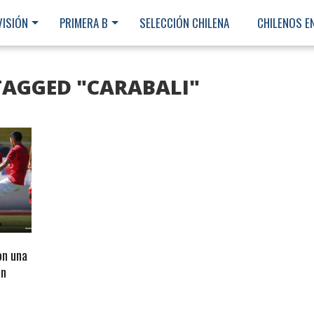
VISIÓN
PRIMERA B
SELECCIÓN CHILENA
CHILENOS E
TAGGED "CARABALI"
on una
en
Ministerio Secretaría Gener