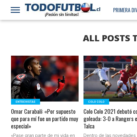
PRIMERA DI
ALL POSTS 
LEER MÁS
LEER MÁS
ENTREVISTAS
COLO COLO
Omar Carabalí: «Por supuesto
Colo Colo 2021 debutó c
que para mí fue un partido muy
goleada: 3-0 a Rangers 
especial»
Talca
«Pase gran parte de mi vida en
Dentro de las novedades