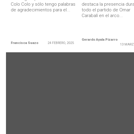
Colo Colo y sólo tengo palabras
destaca la presencia dur
de agradecimientos para el...
todo el partido de Omar
Carabalí en el arco...
Gerardo Ayala Pizarro
Francisca Suazo
24 FEBRERO, 2025
13 MARZ