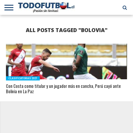
PRIMERA
DIVISIÓN
PRIMERA
SELECCIÓN
CHILENOS
FÚTBOL
ALL POSTS TAGGED "BOLOVIA"
B
CHILENA
EN EL
INTERNACIONAL
MUNDO
CLASIFICATORIAS 2021
Con Costa como titular y un jugador más en cancha, Perú cayó ante
Bolivia en La Paz