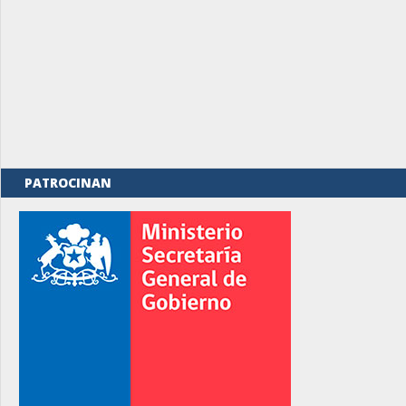
PATROCINAN
rno