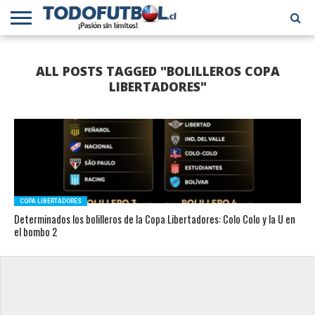
PRIMERA
DIVISIÓN
PRIMERA
SELECCIÓN
CHILENOS
FÚTBOL
ALL POSTS TAGGED "BOLILLEROS COPA
B
CHILENA
EN EL
INTERNACIONAL
MUNDO
LIBERTADORES"
COPA LIBERTADORES
Determinados los bolilleros de la Copa Libertadores: Colo Colo y la U en
el bombo 2