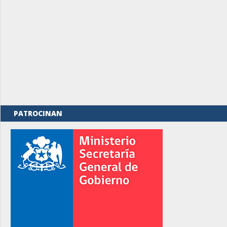
PATROCINAN
rno