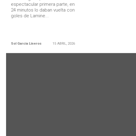
espectacular primera parte, en
24 minutos lo daban vuelta con
goles de Lamine...
Sol Garcia Lineros
15 ABRIL, 2026