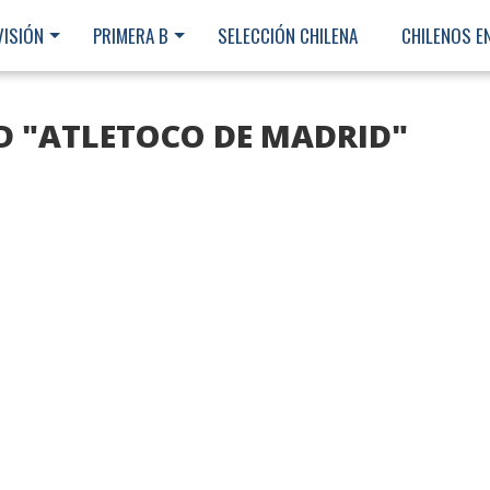
VISIÓN
PRIMERA B
SELECCIÓN CHILENA
CHILENOS E
D "ATLETOCO DE MADRID"
Ministerio Secretaría Gener