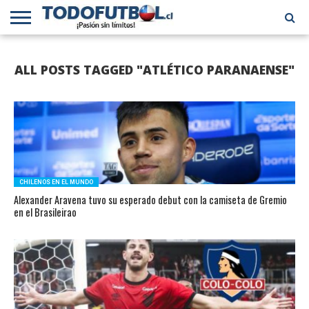
PRIMERA
DIVISIÓN
PRIMERA
SELECCIÓN
CHILENOS
FÚTBOL
ALL POSTS TAGGED "ATLÉTICO PARANAENSE"
B
CHILENA
EN EL
INTERNACIONAL
MUNDO
CHILENOS EN EL MUNDO
Alexander Aravena tuvo su esperado debut con la camiseta de Gremio
en el Brasileirao