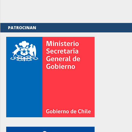
PATROCINAN
rno
rno