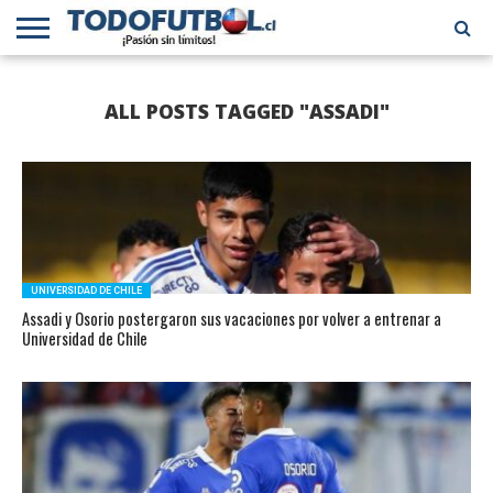
PRIMERA
DIVISIÓN
PRIMERA
SELECCIÓN
CHILENOS
FÚTBOL
ALL POSTS TAGGED "ASSADI"
B
CHILENA
EN EL
INTERNACIONAL
MUNDO
UNIVERSIDAD DE CHILE
Assadi y Osorio postergaron sus vacaciones por volver a entrenar a
Universidad de Chile