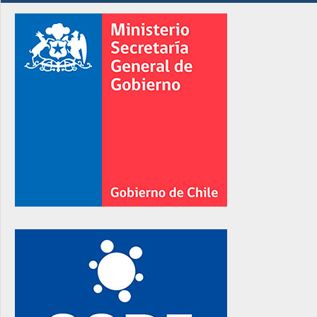
rno
rno