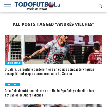
PRIMERA
DIVISIÓN
PRIMERA
SELECCIÓN
CHILENOS
FÚTBOL
ALL POSTS TAGGED "ANDRÉS VILCHES"
B
CHILENA
EN EL
INTERNACIONAL
MUNDO
DESTACADOS
U.Calera, un legítimo puntero: tiene un equipo compacto y figuras
desequilibrantes que aparecieron ante La Serena
COLO COLO
Colo Colo debutó con triunfo ante Unión Española y rehabilitadora
actuación de Andrés Vilches