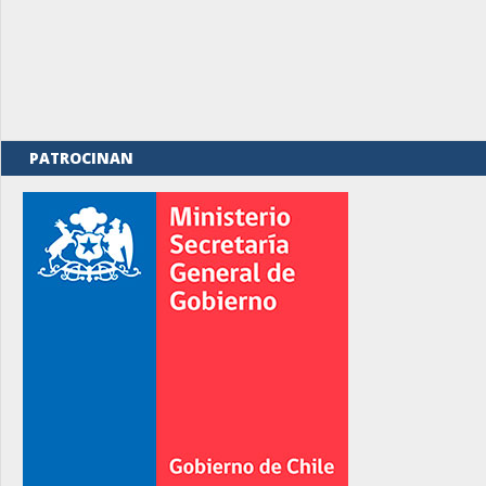
PATROCINAN
rno