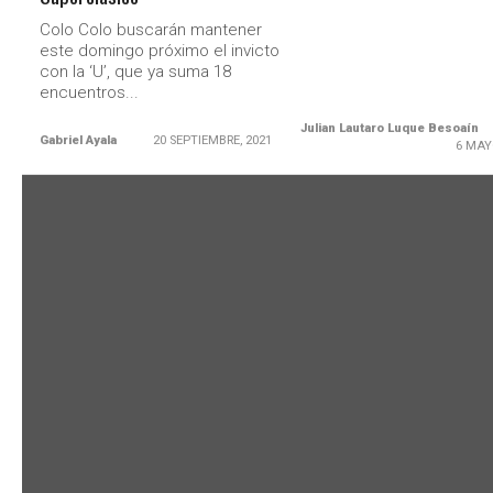
Colo Colo buscarán mantener
este domingo próximo el invicto
con la ‘U’, que ya suma 18
encuentros...
Julian Lautaro Luque Besoaín
Gabriel Ayala
20 SEPTIEMBRE, 2021
6 MAY