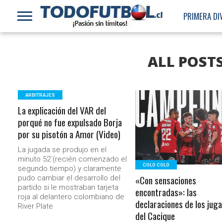
PRIMERA DI
ALL POST
ARBITRAJES
La explicación del VAR del
LEER MÁS
porqué no fue expulsado Borja
por su pisotón a Amor (Video)
La jugada se produjo en el
minuto 52´(recién comenzado el
COLO COLO
segundo tiempo) y claramente
«Con sensaciones
pudo cambiar el desarrollo del
partido si le mostraban tarjeta
encontradas»: las
roja al delantero colombiano de
declaraciones de los jug
River Plate
del Cacique