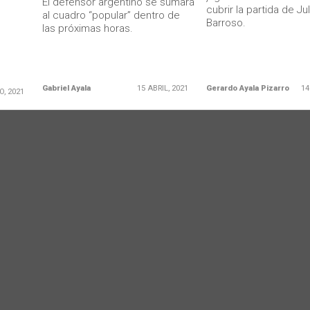
El defensor argentino se sumará
cubrir la partida de Jul
al cuadro “popular” dentro de
Barroso.
las próximas horas.
Gabriel Ayala
15 ABRIL, 2021
Gerardo Ayala Pizarro
14
O, 2021