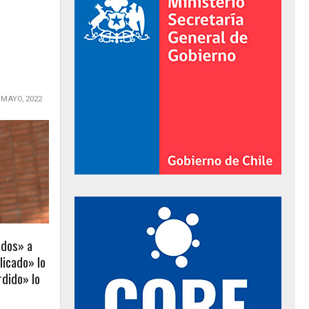
 MAYO, 2022
al de Gobierno
ados» a
licado» lo
rdido» lo