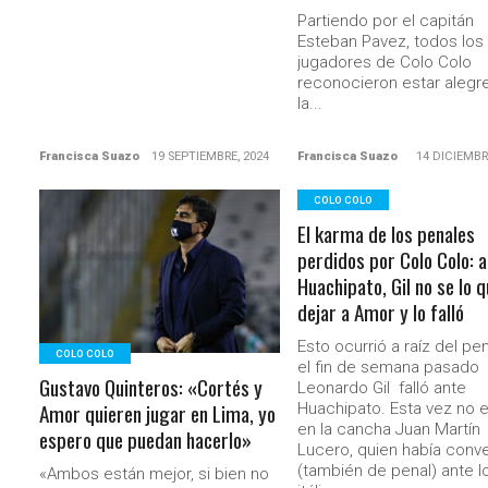
Partiendo por el capitán
Esteban Pavez, todos los
jugadores de Colo Colo
reconocieron estar alegr
la...
Francisca Suazo
19 SEPTIEMBRE, 2024
Francisca Suazo
14 DICIEMBR
COLO COLO
El karma de los penales
LEER MÁS
perdidos por Colo Colo: 
Huachipato, Gil no se lo q
dejar a Amor y lo falló
Esto ocurrió a raíz del pe
COLO COLO
el fin de semana pasado
Gustavo Quinteros: «Cortés y
Leonardo Gil falló ante
Amor quieren jugar en Lima, yo
Huachipato. Esta vez no 
en la cancha Juan Martín
espero que puedan hacerlo»
Lucero, quien había conve
(también de penal) ante l
«Ambos están mejor, si bien no