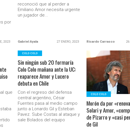
reconoció que al perder a
Emiliano Amor necesita urgente
un jugador de...
es por
E, 2023
Gabriel Ayala
27 ENERO, 2023
Ricardo Carrasco
26
COLO COLO
Sin ningún sub 20 formaría
LEER MÁS
ante
Colo Colo mañana ante la UC:
uiso
reaparece Amor y Lucero
debuta en Chile
Ministerio Secretaría Gener
nal que
Con el regreso del defensa
COLO COLO
central argentino, César
Morón da por «renov
Fuentes pasa al medio campo
Solari y Amor, «comp
estaba
junto a Lonardo Gil y Esteban
Pavez. Sube Costas al ataque y
de Pizarro y «casi pe
rtido
sale Bolados del equipo
de Gil
os