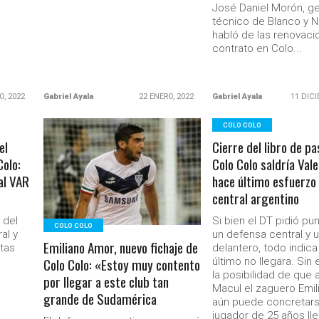
José Daniel Morón, g
técnico de Blanco y N
habló de las renovac
contrato en Colo...
O, 2022
Gabriel Ayala
22 ENERO, 2022
Gabriel Ayala
11 DICI
COLO COLO
el
Cierre del libro de pa
LEER MÁS
Colo:
Colo Colo saldría Vale
al VAR
hace último esfuerzo
central argentino
 del
Si bien el DT pidió pu
COLO COLO
al y
un defensa central y 
Emiliano Amor, nuevo fichaje de
ntas
delantero, todo indic
Colo Colo: «Estoy muy contento
último no llegara. Sin
la posibilidad de que a
por llegar a este club tan
Macul el zaguero Emi
grande de Sudamérica
aún puede concretars
jugador de 25 años lle