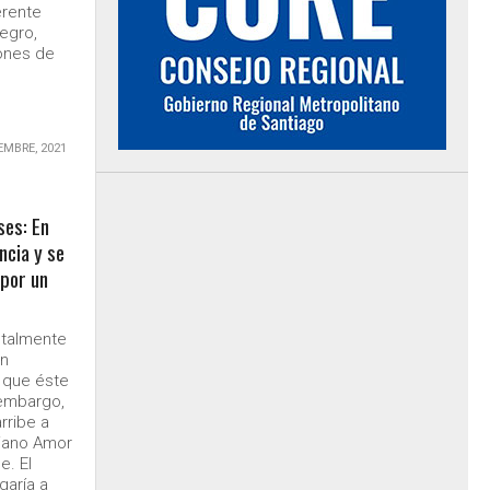
erente
egro,
iones de
EMBRE, 2021
ses: En
ncia y se
 por un
ntalmente
un
a que éste
 embargo,
rribe a
liano Amor
e. El
garía a