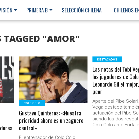
VISIÓN
PRIMERA B
SELECCIÓN CHILENA
CHILENOS E
S TAGGED "AMOR"
DESTACADOS
Las notas del Tobi V
LEER MÁS
los jugadores de Colo
Leonardo Gil el mejor,
peor
Aparte del Pibe Solari
COLO COLO
Vega destacó también
Gustavo Quinteros: «Nuestra
actuación del Pibe Sol
prioridad ahora es un zaguero
siendo los dos resca
Colo Colo ante Fortal
adores
central»
Ministerio Secretaría Gener
El entrenador de Colo Colo