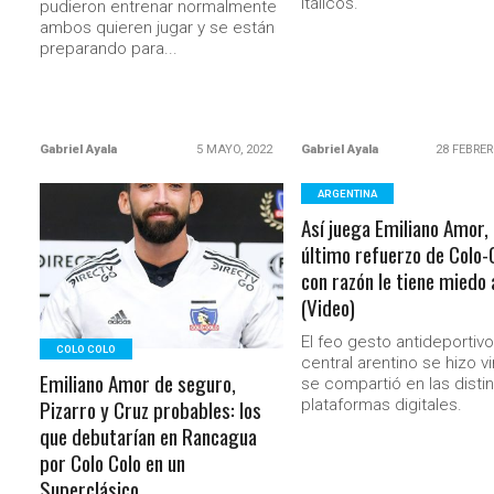
itálicos.
pudieron entrenar normalmente
ambos quieren jugar y se están
preparando para...
Gabriel Ayala
5 MAYO, 2022
Gabriel Ayala
28 FEBRER
ARGENTINA
Así juega Emiliano Amor, 
LEER MÁS
último refuerzo de Colo-
con razón le tiene miedo 
(Video)
El feo gesto antideportivo
COLO COLO
central arentino se hizo vir
Emiliano Amor de seguro,
se compartió en las disti
Pizarro y Cruz probables: los
plataformas digitales.
que debutarían en Rancagua
por Colo Colo en un
Superclásico