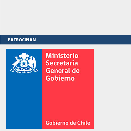
PATROCINAN
rno