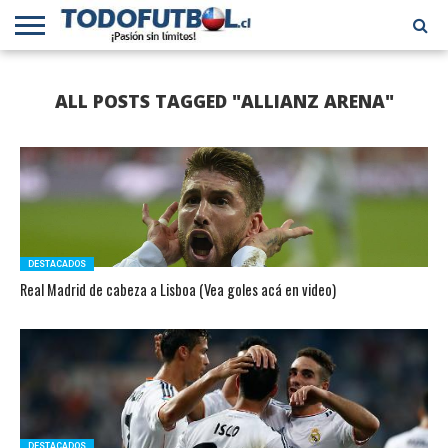
PRIMERA
DIVISIÓN
PRIMERA
SELECCIÓN
CHILENOS
FÚTBOL
ALL POSTS TAGGED "ALLIANZ ARENA"
B
CHILENA
EN EL
INTERNACIONAL
MUNDO
DESTACADOS
Real Madrid de cabeza a Lisboa (Vea goles acá en video)
DESTACADOS