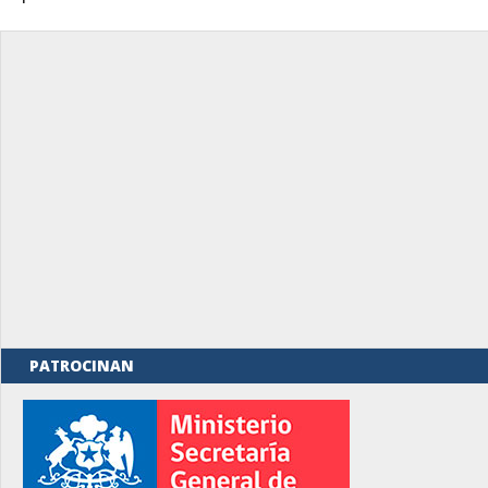
PATROCINAN
rno