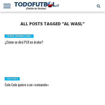
PRIMERA
DIVISIÓN
PRIMERA
SELECCIÓN
CHILENOS
FÚTBOL
ALL POSTS TAGGED "AL WASL"
B
CHILENA
EN EL
INTERNACIONAL
MUNDO
FÚTBOL INTERNACIONAL
¿Cómo se dirá PLR en árabe?
COLO COLO
Colo Colo quiere a un «comando»