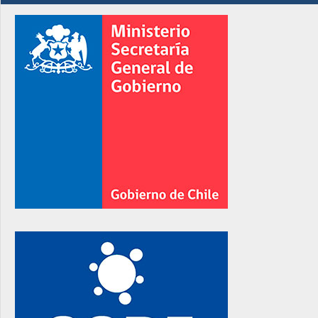
rno
rno