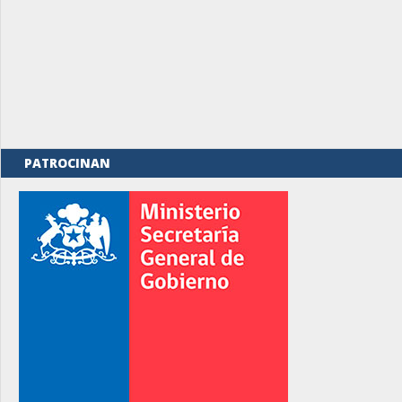
PATROCINAN
rno