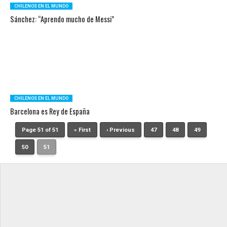
CHILENOS EN EL MUNDO
Sánchez: “Aprendo mucho de Messi”
CHILENOS EN EL MUNDO
Barcelona es Rey de España
Page 51 of 51
« First
‹ Previous
47
48
49
50
51