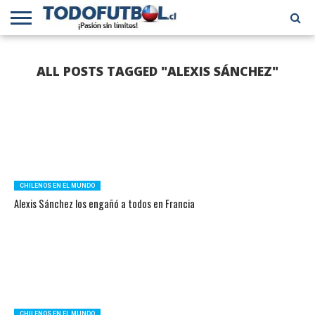
PRIMERA
DIVISIÓN
PRIMERA
SELECCIÓN
CHILENOS
FÚTBOL
ALL POSTS TAGGED "ALEXIS SÁNCHEZ"
B
CHILENA
EN EL
INTERNACIONAL
MUNDO
CHILENOS EN EL MUNDO
Alexis Sánchez los engañó a todos en Francia
CHILENOS EN EL MUNDO