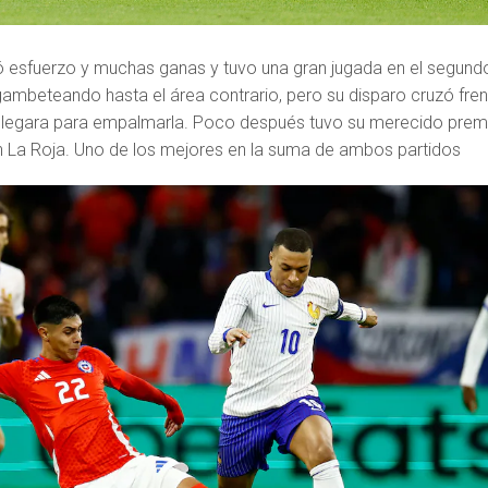
 esfuerzo y muchas ganas y tuvo una gran jugada en el segund
gambeteando hasta el área contrario, pero su disparo cruzó fren
e llegara para empalmarla. Poco después tuvo su merecido prem
n La Roja. Uno de los mejores en la suma de ambos partidos