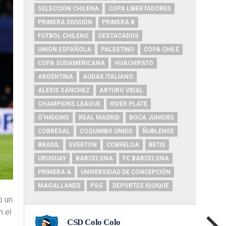
SELECCIÓN CHILENA
COPA LIBERTADORES
PRIMERA DIVISIÓN
PRIMERA B
FUTBOL CHILENO
DESTACADOS
UNIÓN ESPAÑOLA
PALESTINO
COPA CHILE
COPA SUDAMERICANA
HUACHIPATO
ARGENTINA
AUDAX ITALIANO
ALEXIS SÁNCHEZ
ARTURO VIDAL
CHAMPIONS LEAGUE
RIVER PLATE
O'HIGGINS
REAL MADRID
BOCA JUNIORS
COBRESAL
COQUIMBO UNIDO
ÑUBLENSE
BRASIL
EVERTON
COBRELOA
BETIS
URUGUAY
BARCELONA
FC BARCELONA
PRIMERA A
UNIVERSIDAD DE CONCEPCIÓN
MAGALLANES
PSG
DEPORTES IQUIQUE
o un
n el