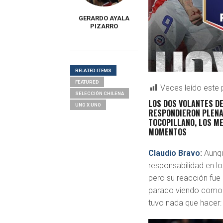
GERARDO AYALA
PIZARRO
RELATED ITEMS
FEATURED
Veces leído este 
SELECCIÓN CHILENA
LOS DOS VOLANTES D
UNO X UNO
RESPONDIERON PLENAM
TOCOPILLANO, LOS M
MOMENTOS
Claudio Bravo
:
Aunqu
responsabilidad en lo
pero su reacción fue 
parado viendo como e
tuvo nada que hacer: 