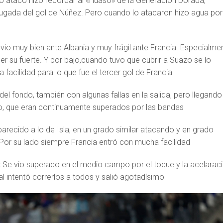
 atacó hizo recordar al «Huaso» de la Generación Dorada,
jugada del gol de Núñez. Pero cuando lo atacaron hizo agua por
vio muy bien ante Albania y muy frágil ante Francia. Especialme
ser su fuerte. Y por bajo,cuando tuvo que cubrir a Suazo se lo
 facilidad para lo que fue el tercer gol de Francia
del fondo, también con algunas fallas en la salida, pero llegando
azo, que eran continuamente superados por las bandas
parecido a lo de Isla, en un grado similar atacando y en grado
 Por su lado siempre Francia entró con mucha facilidad
:
Se vio superado en el medio campo por el toque y la acelarac
al intentó correrlos a todos y salió agotadísimo