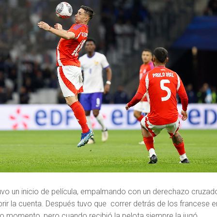
uvo un inicio de película, empalmando con un derechazo cruzad
brir la cuenta. Después tuvo que correr detrás de los francese e
 momento, pero cuando recibió la pelota siempre la jugó