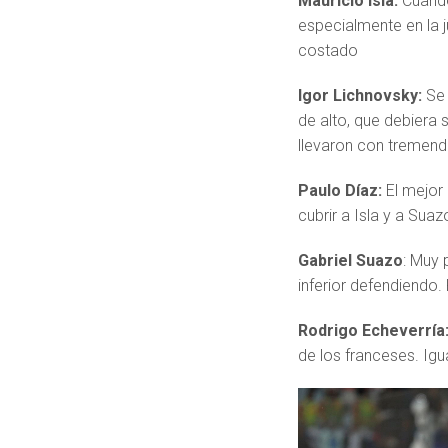
Mauricio Isla:
Cuando
especialmente en la 
costado
Igor Lichnovsky:
Se 
de alto, que debiera 
llevaron con tremenda
Paulo Díaz:
El mejor 
cubrir a Isla y a Su
Gabriel Suazo
: Muy 
inferior defendiendo.
Rodrigo Echeverría
de los franceses. Igu