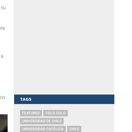
 su
nte
 a
ión
TAGS
FEATURED
COLO COLO
UNIVERSIDAD DE CHILE
UNIVERSIDAD CATÓLICA
CHILE