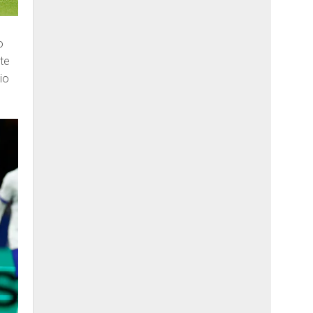
o
te
io