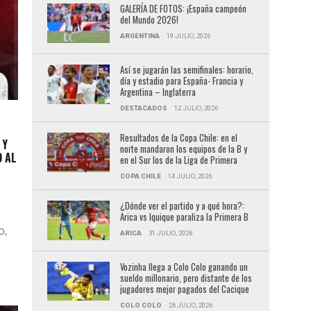
GALERÍA DE FOTOS: ¡España campeón
del Mundo 2026!
ARGENTINA
19 JULIO, 2026
Así se jugarán las semifinales: horario,
día y estadio para España- Francia y
Argentina – Inglaterra
DESTACADOS
12 JULIO, 2026
Resultados de la Copa Chile: en el
 Y
norte mandaron los equipos de la B y
O AL
en el Sur los de la Liga de Primera
COPA CHILE
14 JULIO, 2026
¿Dónde ver el partido y a qué hora?:
Arica vs Iquique paraliza la Primera B
o,
ARICA
31 JULIO, 2026
ó
Vozinha llega a Colo Colo ganando un
sueldo millonario, pero distante de los
jugadores mejor pagados del Cacique
COLO COLO
26 JULIO, 2026