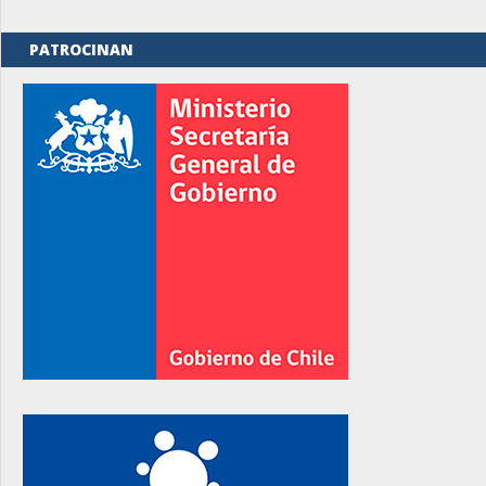
PATROCINAN
rno
rno