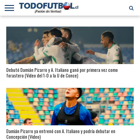
PRIMERA
DIVISIÓN
PRIMERA
SELECCIÓN
CHILENOS
FÚTBOL
B
CHILENA
EN EL
INTERNACIONAL
MUNDO
Debutó Damián Pizarro y A. Italiano ganó por primera vez como
forastero (Video del 1-0 a la U de Conce)
Damián Pizarro ya entrenó con A. Italiano y podría debutar en
Concepción (Video)