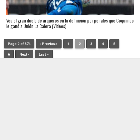
Vea el gran duelo de arqueros en la definición por penales que Coquimbo
le ganó a Unión La Calera (Videos)
Page 2 of 374
‹ Previous
1
2
3
4
5
6
Next ›
Last »