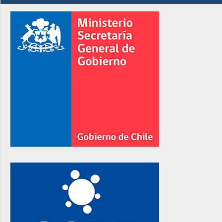
rno
rno