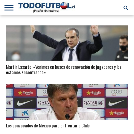
PRIMERA
DIVISIÓN
PRIMERA
SELECCIÓN
CHILENOS
FÚTBOL
B
CHILENA
EN EL
INTERNACIONAL
MUNDO
Martín Lasarte: «Venimos en busca de renovación de jugadores y los
estamos encontrando»
Los convocados de México para enfrentar a Chile