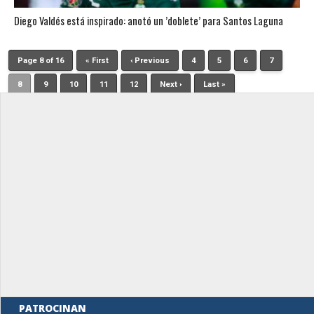
Diego Valdés está inspirado: anotó un ’doblete’ para Santos Laguna
Page 8 of 16
« First
‹ Previous
4
5
6
7
8
9
10
11
12
Next ›
Last »
PATROCINAN