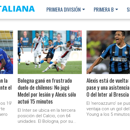
ITALIANA
PRIMERA DIVISIÓN
PRIMERA B
S
LEER MÁS
LEER MÁS
n la
Bologna ganó en frustrado
Alexis está de vuelta:
ante el
duelo de chilenos: No jugó
pase y una asistencia
Medel por lesión y Alexis sólo
0 del Inter al Brescia
actuó 15 minutos
los 19′
El ‘neroazzurro’ se pu
rte
ventaja con un gol del
El Inter se ubica en la tercera
uero
Young a los 5 minutos,
posición del Calcio, con 64
unidades. El Bologna, por su...
Ministerio Secretaría Gener