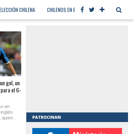
ELECCIÓN CHILENA
CHILENOS EN EL MUNDO
FÚTBOL INTER
 un gol, un
 para el 6-
so en
 inglés
PATROCINAN
 quien...
al de Gobierno