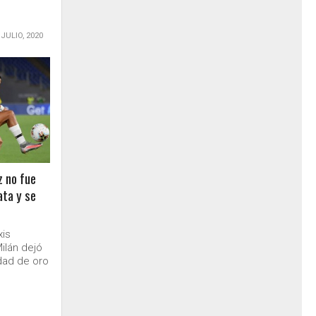
 JULIO, 2020
z no fue
ata y se
xis
ilán dejó
dad de oro