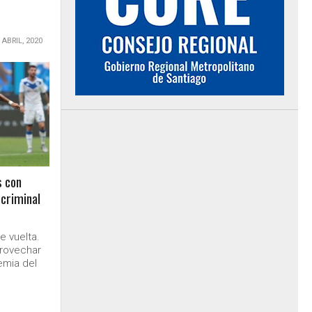
 ABRIL, 2020
s con
 criminal
e vuelta.
provechar
emia del