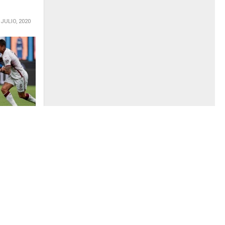
 JULIO, 2020
tidazo y se
ias para
Milán
su
vuelve a
 triunfo