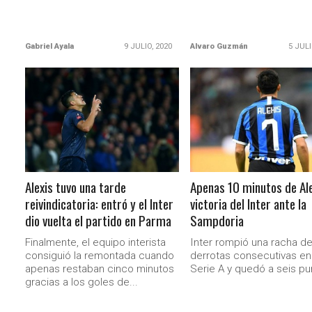
Gabriel Ayala
9 JULIO, 2020
Alvaro Guzmán
5 JULI
LEER MÁS
LEER MÁS
Alexis tuvo una tarde
Apenas 10 minutos de Ale
reivindicatoria: entró y el Inter
victoria del Inter ante la
dio vuelta el partido en Parma
Sampdoria
Finalmente, el equipo interista
Inter rompió una racha d
consiguió la remontada cuando
derrotas consecutivas en 
apenas restaban cinco minutos
Serie A y quedó a seis pun
gracias a los goles de...