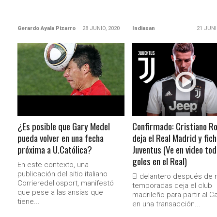
Gerardo Ayala Pizarro
28 JUNIO, 2020
Indiasan
21 JUNI
LEER MÁS
LEER MÁS
¿Es posible que Gary Medel
Confirmado: Cristiano R
pueda volver en una fecha
deja el Real Madrid y fic
próxima a U.Católica?
Juventus (Ve en video tod
goles en el Real)
En este contexto, una
publicación del sitio italiano
El delantero después de 
Corrieredellosport, manifestó
temporadas deja el club
que pese a las ansias que
madrileño para partir al Ca
tiene...
en una transacción...