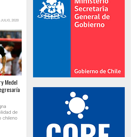
 JULIO, 2020
ary Medel
regresaría
al de Gobierno
gna
bilidad de
o chileno