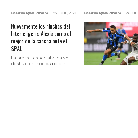
Gerardo Ayala Pizarro
25 JULIO, 2020
Gerardo Ayala Pizarro
24 JULI
Nuevamente los hinchas del
Inter eligen a Alexis como el
LEER MÁS
mejor de la cancha ante el
SPAL
La prensa especializada se
deshizo en elogios para el
chileno. Además, la cuenta
Video: Golazo y asistenci
oficial de Twitter del Inter de
Alexis para redondear el
Milan, sometió a juicio popular la
elección de la figura del partido,
del Inter ante SPAL
y ahí Alexis simplemente arrasó.
A los 37 minutos de partid
‘Niño Maravilla’ recibió un
desde la izquierda y, tras..