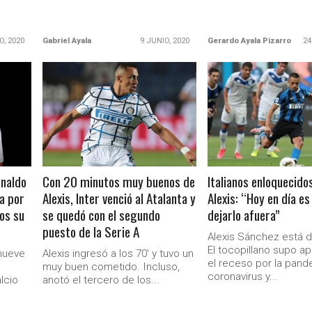
O, 2020
Gabriel Ayala
9 JUNIO, 2020
Gerardo Ayala Pizarro
24
LEER MÁS
LEER MÁS
onaldo
Con 20 minutos muy buenos de
Italianos enloquecido
ha por
Alexis, Inter venció al Atalanta y
Alexis: “Hoy en día es
os su
se quedó con el segundo
dejarlo afuera”
puesto de la Serie A
Alexis Sánchez está d
El tocopillano supo a
nueve
Alexis ingresó a los 70' y tuvo un
el receso por la pand
muy buen cometido. Incluso,
coronavirus y...
lcio
anotó el tercero de los...