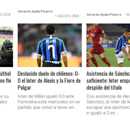
Gerardo Ayala Pizarro
O, 2018
Gerardo Ayala Pizarro
26
1 AGOSTO, 2020
LEER MÁS
LEER MÁS
fútbol
Deslucido duelo de chilenos: 0-
Asistencia de Sánche
mo fin
0 el Inter de Alexis y la Fiore de
suficiente: Inter emp
Pulgar
despide del título
en su
Inter de Milán igualó 0-0 ante
Con asistencia de Ale
ales
Fiorentina este miércoles en un
Sánchez, el Inter de M
partido que volvió a tener en...
escapar una oportuni
e igualó a 2 en...