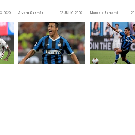
O, 2020
Alvaro Guzmán
22 JULIO, 2020
Marcelo Barranti
20
LEER MÁS
LEER MÁS
a de
Tiembla histórico récord de
Alexis juega otro par
 4-0
David Pizarro por campaña de
luce con dos asistenc
Alexis en Italia
victoria del Inter de 
o, el
El delantero chileno generó diez
El tocopillano ratificó 
 pase
oportunidades de gol en el
excelente momento y 
.
encuentro ante Torino, y quedó
ser determinante en el
a sólo...
de los nerazzurros...