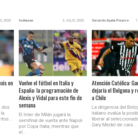
O, 2020
Indiasan
5 JULIO, 2020
Gerardo Ayala Pizarro
1
LEER MÁS
LEER MÁS
xis en
Vuelve el fútbol en Italia y
Atención Católica: G
España: la programación de
dejaría el Bolgona y 
Ministerio Secretaría Gener
Alexis y Vidal para este fin de
a Chile
semana
e dos
La dirigencia del Bolo
la
italiano evalúa la posi
El Inter de Milán jugará la
tos...
liberar al seleccionad
semifinal de vuelta ante Napoli
Gary Medel de cara...
por Copa Italia, mientras que
el...