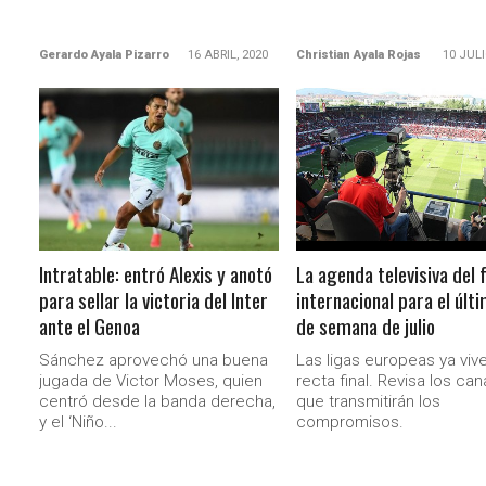
Gerardo Ayala Pizarro
16 ABRIL, 2020
Christian Ayala Rojas
10 JULI
LEER MÁS
LEER MÁS
Intratable: entró Alexis y anotó
La agenda televisiva del 
para sellar la victoria del Inter
internacional para el últi
ante el Genoa
de semana de julio
Sánchez aprovechó una buena
Las ligas europeas ya viv
jugada de Victor Moses, quien
recta final. Revisa los can
centró desde la banda derecha,
que transmitirán los
y el ‘Niño...
compromisos.