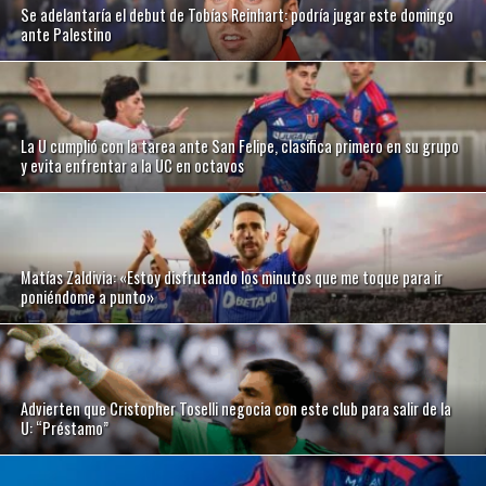
Se adelantaría el debut de Tobías Reinhart: podría jugar este domingo
ante Palestino
La U cumplió con la tarea ante San Felipe, clasifica primero en su grupo
y evita enfrentar a la UC en octavos
Matías Zaldivia: «Estoy disfrutando los minutos que me toque para ir
poniéndome a punto»
Advierten que Cristopher Toselli negocia con este club para salir de la
U: “Préstamo”