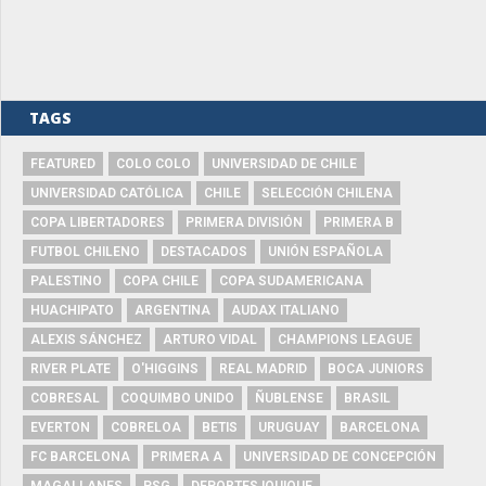
TAGS
FEATURED
COLO COLO
UNIVERSIDAD DE CHILE
UNIVERSIDAD CATÓLICA
CHILE
SELECCIÓN CHILENA
COPA LIBERTADORES
PRIMERA DIVISIÓN
PRIMERA B
FUTBOL CHILENO
DESTACADOS
UNIÓN ESPAÑOLA
PALESTINO
COPA CHILE
COPA SUDAMERICANA
HUACHIPATO
ARGENTINA
AUDAX ITALIANO
ALEXIS SÁNCHEZ
ARTURO VIDAL
CHAMPIONS LEAGUE
RIVER PLATE
O'HIGGINS
REAL MADRID
BOCA JUNIORS
COBRESAL
COQUIMBO UNIDO
ÑUBLENSE
BRASIL
EVERTON
COBRELOA
BETIS
URUGUAY
BARCELONA
FC BARCELONA
PRIMERA A
UNIVERSIDAD DE CONCEPCIÓN