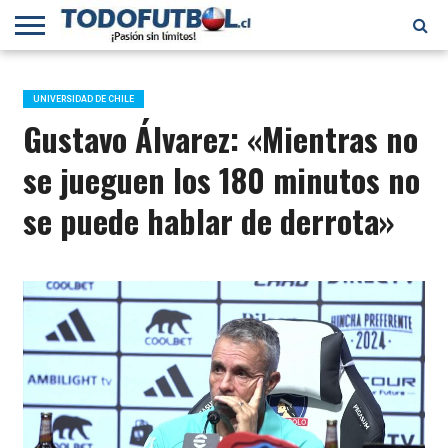
PRIMERA
DIVISIÓN
PRIMERA
SELECCIÓN
CHILENOS
FÚTBOL
B
CHILENA
EN EL
INTERNACIONAL
UNIVERSIDAD DE CHILE
MUNDO
Gustavo Álvarez: «Mientras no
se jueguen los 180 minutos no
se puede hablar de derrota»