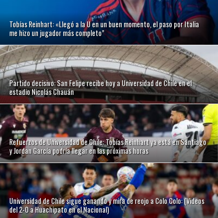
Tobías Reinhart: «Llegó a la U en un buen momento, el paso por Italia
me hizo un jugador más completo”
Partido decisivo: San Felipe recibe hoy a Universidad de Chile en el
estadio Nicolás Chauán
Refuerzos de Universidad de Chile: Tobías Reinhart ya está en Santiago
y Jordan García podría llegar en las próximas horas
Universidad de Chile sigue ganando y mira de reojo a Colo Colo: (Videos
del 2-0 a Huachipato en el Nacional)