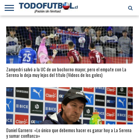
PRIMERA
DIVISIÓN
PRIMERA
SELECCIÓN
CHILENOS
FÚTBOL
B
CHILENA
EN EL
INTERNACIONAL
MUNDO
Zampedri salvó a la UC de un bochorno mayor, pero el empate con La
Serena lo deja muy lejos del título (Videos de los goles)
Daniel Garnero: «Lo único que debemos hacer es ganar hoy a La Serena
y sumar confianza»