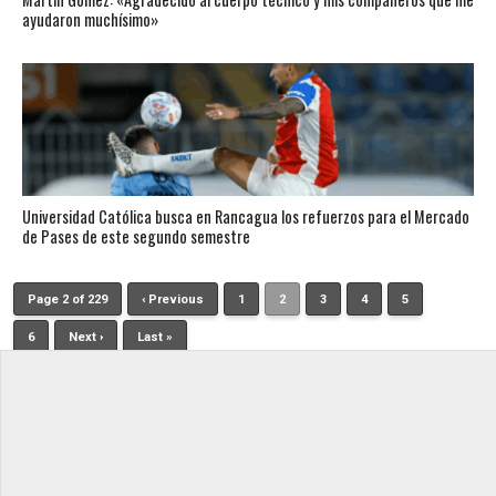
ayudaron muchísimo»
Universidad Católica busca en Rancagua los refuerzos para el Mercado
de Pases de este segundo semestre
Page 2 of 229
‹ Previous
1
2
3
4
5
6
Next ›
Last »