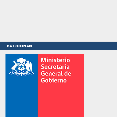
PATROCINAN
rno