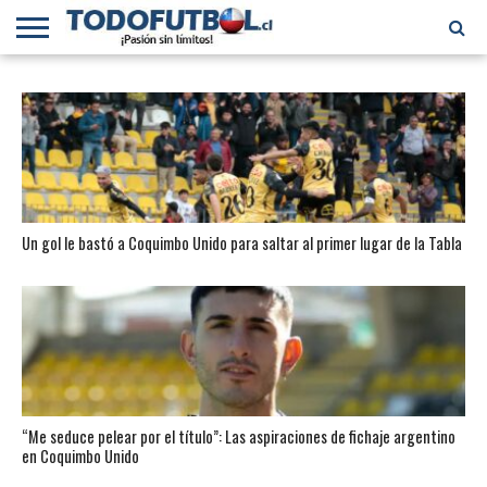
PRIMERA
DIVISIÓN
PRIMERA
SELECCIÓN
CHILENOS
FÚTBOL
B
CHILENA
EN EL
INTERNACIONAL
MUNDO
Un gol le bastó a Coquimbo Unido para saltar al primer lugar de la Tabla
“Me seduce pelear por el título”: Las aspiraciones de fichaje argentino
en Coquimbo Unido