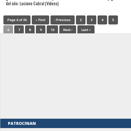
del año: Luciano Cabral (Videos)
Page 6 of 36
« First
‹ Previous
2
3
4
5
6
7
8
9
10
Next ›
Last »
PATROCINAN