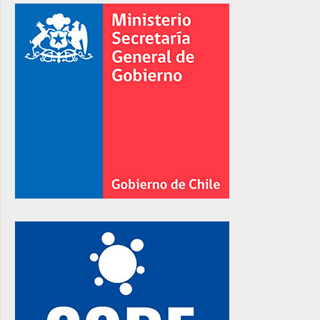
rno
rno