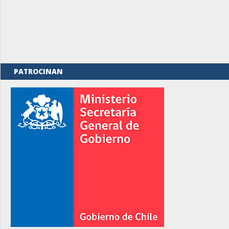
PATROCINAN
rno