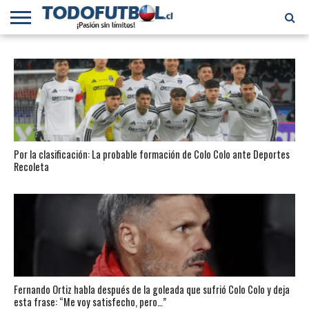
PRIMERA
DIVISIÓN
PRIMERA
SELECCIÓN
CHILENOS
FÚTBOL
B
CHILENA
EN EL
INTERNACIONAL
MUNDO
Por la clasificación: La probable formación de Colo Colo ante Deportes
Recoleta
Fernando Ortiz habla después de la goleada que sufrió Colo Colo y deja
esta frase: “Me voy satisfecho, pero…”