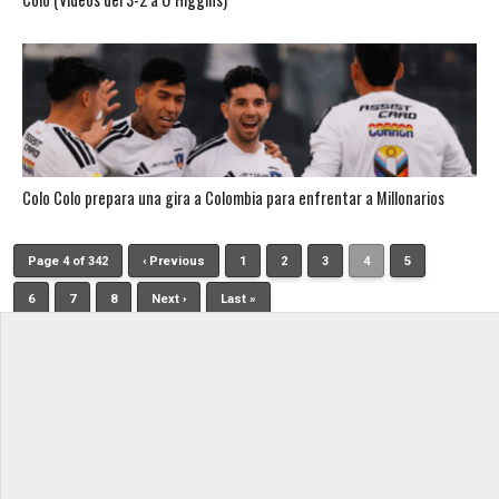
Colo Colo prepara una gira a Colombia para enfrentar a Millonarios
Page 4 of 342
‹ Previous
1
2
3
4
5
6
7
8
Next ›
Last »