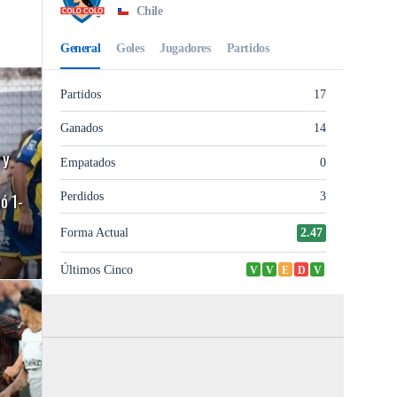
 y
ó 1-