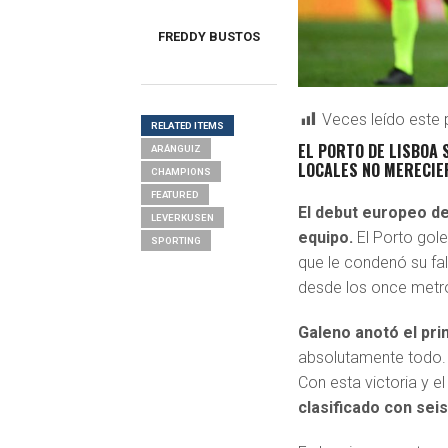
FREDDY BUSTOS
Veces leído este 
RELATED ITEMS
EL PORTO DE LISBOA 
ARÁNGUIZ
LOCALES NO MERECIE
CHAMPIONS
FEATURED
El debut europeo de
LEVERKUSEN
equipo.
El Porto gol
SPORTING
que le condenó su fal
desde los once metro
Galeno anotó el pri
absolutamente todo.
Con esta victoria y e
clasificado con sei