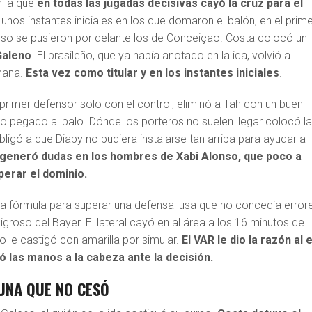
n la que
en todas las jugadas decisivas cayó la cruz para el
s unos instantes iniciales en los que domaron el balón, en el prim
so se pusieron por delante los de Conceiçao. Costa colocó un
Galeno
. El brasileño, que ya había anotado en la ida, volvió a
mana.
Esta vez como titular y en los instantes iniciales
.
primer defensor solo con el control, eliminó a Tah con un buen
jo pegado al palo. Dónde los porteros no suelen llegar colocó l
ligó a que Diaby no pudiera instalarse tan arriba para ayudar a
o generó dudas en los hombres de Xabi Alonso, que poco a
erar el dominio.
 la fórmula para superar una defensa lusa que no concedía error
igroso del Bayer. El lateral cayó en al área a los 16 minutos de
o le castigó con amarilla por simular.
El VAR le dio la razón al 
ó las manos a la cabeza ante la decisión.
UNA QUE NO CESÓ