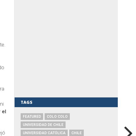
te.
s
do
ra
TAGS
mi
 el
FEATURED
COLO COLO
UNIVERSIDAD DE CHILE
ejó
UNIVERSIDAD CATÓLICA
CHILE