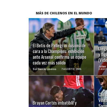
MÁS DE CHILENOS EN EL MUNDO
LEER MÁS
Mient
El Betis de Pellegrini ilusiona de
Diego
cara a la Champions: exhibición
y fig
ante Arsenal confirma un equipo
(Vide
cada vez más sólido
Julian
Sol Garcia Lineros
7 AGOSTO, 2026
3 AGOS
Con u
LEER MÁS
Vélez
Brayan Cortés imbatible y
Sampa