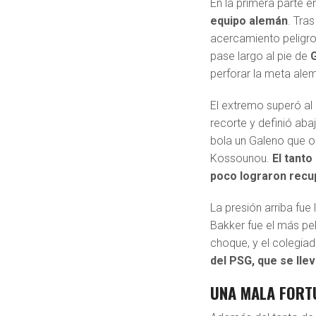
En la primera parte e
equipo alemán
. Tra
acercamiento peligro
pase largo al pie de
perforar la meta ale
El extremo superó al 
recorte y definió aba
bola un Galeno que ob
Kossounou.
El tant
poco lograron recup
La presión arriba fue
Bakker fue el más pel
choque, y el colegiad
del PSG, que se llev
UNA MALA FORT