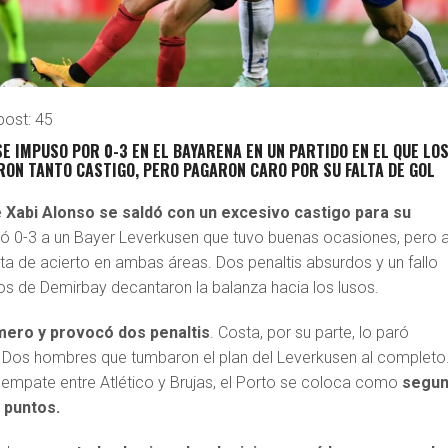
post:
45
SE IMPUSO POR 0-3 EN EL BAYARENA EN UN PARTIDO EN EL QUE LO
RON TANTO CASTIGO, PERO PAGARON CARO POR SU FALTA DE GOL
 Xabi Alonso se saldó con un excesivo castigo para su
eó 0-3 a un Bayer Leverkusen que tuvo buenas ocasiones, pero a
ta de acierto en ambas áreas. Dos penaltis absurdos y un fallo
s de Demirbay decantaron la balanza hacia los lusos.
mero y provocó dos penaltis
. Costa, por su parte, lo paró
 Dos hombres que tumbaron el plan del Leverkusen al completo
l empate entre Atlético y Brujas, el Porto se coloca como
segu
s puntos.