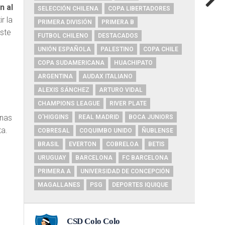
n al
SELECCIÓN CHILENA
COPA LIBERTADORES
r la
PRIMERA DIVISIÓN
PRIMERA B
ste
FUTBOL CHILENO
DESTACADOS
UNIÓN ESPAÑOLA
PALESTINO
COPA CHILE
COPA SUDAMERICANA
HUACHIPATO
ARGENTINA
AUDAX ITALIANO
ALEXIS SÁNCHEZ
ARTURO VIDAL
CHAMPIONS LEAGUE
RIVER PLATE
anas
O'HIGGINS
REAL MADRID
BOCA JUNIORS
ta.
COBRESAL
COQUIMBO UNIDO
ÑUBLENSE
BRASIL
EVERTON
COBRELOA
BETIS
URUGUAY
BARCELONA
FC BARCELONA
PRIMERA A
UNIVERSIDAD DE CONCEPCIÓN
MAGALLANES
PSG
DEPORTES IQUIQUE