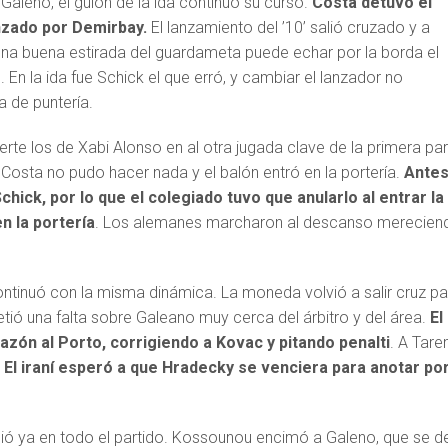
aleno, el guión de la ida continuó su curso.
Costa detuvo el
anzado por Demirbay.
El lanzamiento del ’10’ salió cruzado y a
una buena estirada del guardameta puede echar por la borda el
. En la ida fue Schick el que erró, y cambiar el lanzador no
a de puntería.
te los de Xabi Alonso en al otra jugada clave de la primera par
, Costa no pudo hacer nada y el balón entró en la portería.
Ante
hick, por lo que el colegiado tuvo que anularlo al entrar la
n la portería
. Los alemanes marcharon al descanso merecien
ntinuó con la misma dinámica. La moneda volvió a salir cruz pa
etió una falta sobre Galeano muy cerca del árbitro y del área.
El
razón al Porto, corrigiendo a Kovac y pitando penalti
. A Tare
.
El iraní esperó a que Hradecky se venciera para anotar por
ió ya en todo el partido. Kossounou encimó a Galeno, que se d