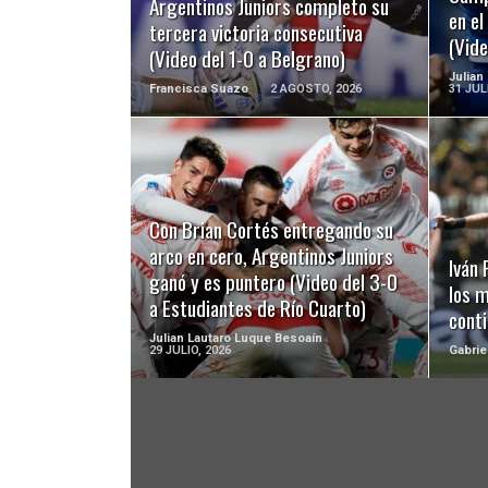
Argentinos Juniors completo su
en e
tercera victoria consecutiva
(Vide
(Video del 1-0 a Belgrano)
Julian
Francisca Suazo
2 AGOSTO, 2026
31 JUL
LEER MÁS
Con Brian Cortés entregando su
arco en cero, Argentinos Juniors
Iván
ganó y es puntero (Video del 3-0
los 
a Estudiantes de Río Cuarto)
cont
Julian Lautaro Luque Besoaín
29 JULIO, 2026
Gabrie