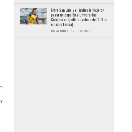
er
Entre San Luis y el árbitro le hicieron
pasar un papelón a Universidad
Católica en Quillota (Videos del 4-0 en
el Lucio Fariña)
COPA CHILE
12 JULIO, 2026
a
es.
ex