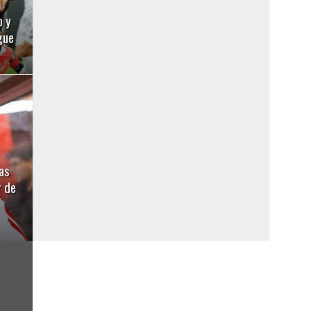
o y
gue
as
r de