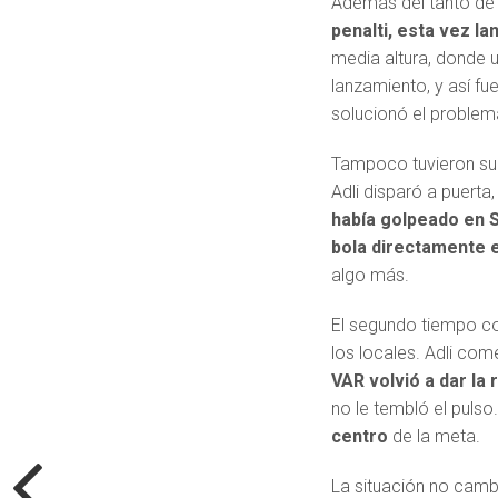
Además del tanto de G
penalti, esta vez l
media altura, donde 
lanzamiento, y así fue
solucionó el problem
Tampoco tuvieron suer
Adli disparó a puerta
había golpeado en Sc
bola directamente e
algo más.
El segundo tiempo co
los locales. Adli com
VAR volvió a dar la 
no le tembló el pulso
centro
de la meta.
La situación no camb