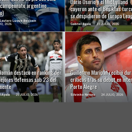
Darío Osorio y el Midtjylland
l campeonato argentino
cayeron ante el Besiktas turc
o)
se despidieron de Europa Lea
 Lautaro Luque Besoaín
IO, 2026
Gabriel Ayala
31 JULIO, 2026
LEER MÁS
LEER MÁS
 Román destacó en ranking de
Guillermo Maripán recibió dur
mejores defensas sub 23 del
críticas tras su debut en Inte
inente
Porto Alegre
l Ayala
25 JULIO, 2026
Silvinho Neves
24 JULIO, 2026