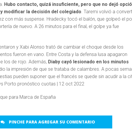
a.
Hubo contacto, quizá insuficiente, pero que no dejó opció
y modificar la decisión del colegiado
. Taremi volvió a converti
z con más suspense. Hradecky tocó el balón, que golpeó el po
ortería de nuevo. A 26 minutos para el final, el golpe ya fue
tentaron y Xabi Alonso trató de cambiar el choque desde los
tentos fueron en vano. Entre Costa y la defensa lusa apagaron
de los de rojo. Además,
Diaby cayó lesionado en los minutos
 dio la impresión de que se trataba de calambres. A pocas sem
estias pueden suponer que el francés se quede sin acudir a la ci
Duque para Marca de España
PINCHE PARA AGREGAR SU COMENTARIO