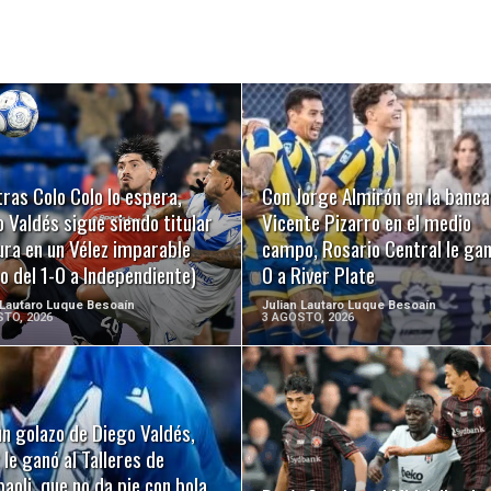
LEER MÁS
LEER MÁS
ras Colo Colo lo espera,
Con Jorge Almirón en la banca
 Valdés sigue siendo titular
Vicente Pizarro en el medio
ura en un Vélez imparable
campo, Rosario Central le gan
o del 1-0 a Independiente)
0 a River Plate
 Lautaro Luque Besoaín
Julian Lautaro Luque Besoaín
TO, 2026
3 AGOSTO, 2026
n golazo de Diego Valdés,
LEER MÁS
LEER MÁS
 le ganó al Talleres de
oli, que no da pie con bola