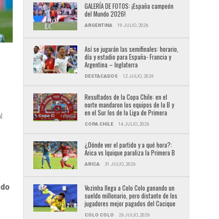
GALERÍA DE FOTOS: ¡España campeón
del Mundo 2026!
ARGENTINA
19 JULIO, 2026
Así se jugarán las semifinales: horario,
día y estadio para España- Francia y
Argentina – Inglaterra
S
DESTACADOS
12 JULIO, 2026
Resultados de la Copa Chile: en el
norte mandaron los equipos de la B y
en el Sur los de la Liga de Primera
l
COPA CHILE
14 JULIO, 2026
¿Dónde ver el partido y a qué hora?:
Arica vs Iquique paraliza la Primera B
ARICA
31 JULIO, 2026
.
ndo
Vozinha llega a Colo Colo ganando un
sueldo millonario, pero distante de los
jugadores mejor pagados del Cacique
COLO COLO
26 JULIO, 2026