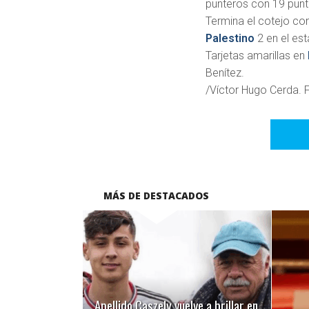
punteros con 19 punt
Termina el cotejo co
Palestino
2 en el est
Tarjetas amarillas en
Benítez.
/Víctor Hugo Cerda. F
MÁS DE DESTACADOS
LEER MÁS
Apellido Caszely vuelve a brillar en