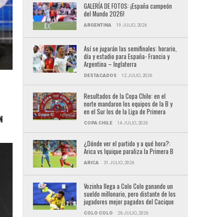
GALERÍA DE FOTOS: ¡España campeón
del Mundo 2026!
ARGENTINA
19 JULIO, 2026
Así se jugarán las semifinales: horario,
día y estadio para España- Francia y
Argentina – Inglaterra
DESTACADOS
12 JULIO, 2026
Resultados de la Copa Chile: en el
norte mandaron los equipos de la B y
en el Sur los de la Liga de Primera
N
COPA CHILE
14 JULIO, 2026
¿Dónde ver el partido y a qué hora?:
Arica vs Iquique paraliza la Primera B
ARICA
31 JULIO, 2026
Vozinha llega a Colo Colo ganando un
sueldo millonario, pero distante de los
jugadores mejor pagados del Cacique
COLO COLO
26 JULIO, 2026