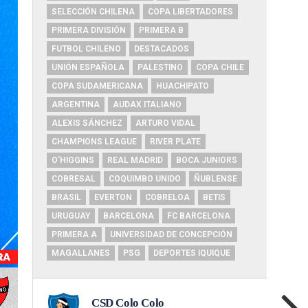
SELECCIÓN CHILENA
COPA LIBERTADORES
PRIMERA DIVISIÓN
PRIMERA B
FUTBOL CHILENO
DESTACADOS
UNIÓN ESPAÑOLA
PALESTINO
COPA CHILE
COPA SUDAMERICANA
HUACHIPATO
ARGENTINA
AUDAX ITALIANO
ALEXIS SÁNCHEZ
ARTURO VIDAL
CHAMPIONS LEAGUE
RIVER PLATE
O'HIGGINS
REAL MADRID
BOCA JUNIORS
COBRESAL
COQUIMBO UNIDO
ÑUBLENSE
BRASIL
EVERTON
COBRELOA
BETIS
URUGUAY
BARCELONA
FC BARCELONA
PRIMERA A
UNIVERSIDAD DE CONCEPCIÓN
MAGALLANES
PSG
DEPORTES IQUIQUE