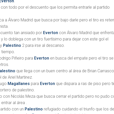
Everton
.
 con todo por el descuento que los permita entrarle al partido
a a Álvaro Madrid que busca por bajo darle pero el tiro es rete
nista.
escuento tan ansiado por
Everton
con Álvaro Madrid que enfrenta
o
y lo doblega con un tiro fuertísimo para dejar con este gol el
 y
Palestino
2 para irse al descanso.
 tiempo.
drigo Piñeiro para
Everton
en busca del empate pero el tiro se
tros.
alestino
que llega con un buen centro al área de Brian Carrasco
 de Ariel Martinez.
Hugo
Magallanes
para
Everton
que dispara a ras de piso pero ti
ortero de palestino.
no con Nicolás Meza que busca cerrar el partido pero no pudo c
entrar al área .
partido con un
Palestino
refugiado cuidando el triunfo que los de