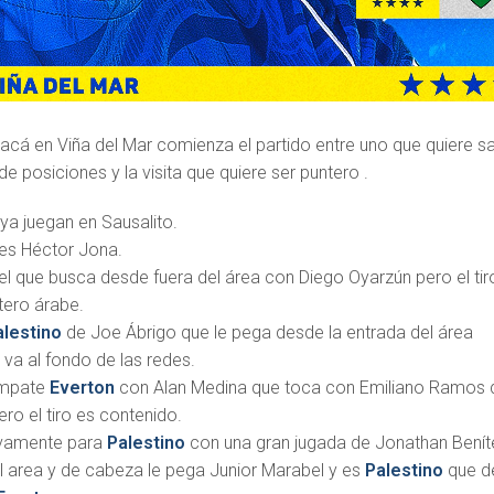
l acá en Viña del Mar comienza el partido entre uno que quiere sal
de posiciones y la visita que quiere ser puntero .
ya juegan en Sausalito.
 es Héctor Jona.
el que busca desde fuera del área con Diego Oyarzún pero el tir
tero árabe.
alestino
de Joe Ábrigo que le pega desde la entrada del área
 va al fondo de las redes.
empate
Everton
con Alan Medina que toca con Emiliano Ramos 
ro el tiro es contenido.
evamente para
Palestino
con una gran jugada de Jonathan Benít
al area y de cabeza le pega Junior Marabel y es
Palestino
que d