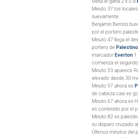
visita le gana 2 x 0 a
Minuto 37 los locales
nuevamente.
Benjamín Berrios busc
por el portero palesti
Minuto 47 llega el d
portero de
Palestin
marcador
Everton
1
comienza el segundo
Minuto 53 aparece Ro
elevado desde 30 me
Minuto 57 ahora es
P
de cabeza casi es gol
Minuto 67 ahora es 
es contenido por el p
Minuto 82 es palesti
su disparo cruzado al 
Últimos minutos del 