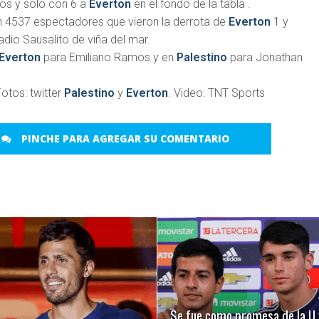
os y solo con 6 a
Everton
en el fondo de la tabla .
n 4537 espectadores que vieron la derrota de
Everton
1 y
adio Sausalito de viña del mar.
Everton
para Emiliano Ramos y en
Palestino
para Jonathan
otos: twitter
Palestino
y
Everton
. Video: TNT Sports
PINCHE PARA AGREGAR SU COMENTARIO
LEER MÁS
LEER MÁS
Se fue como promesa de la U 