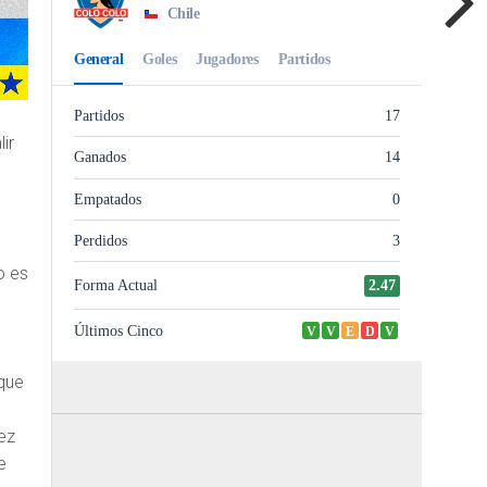
ir
o es
que
ez
e