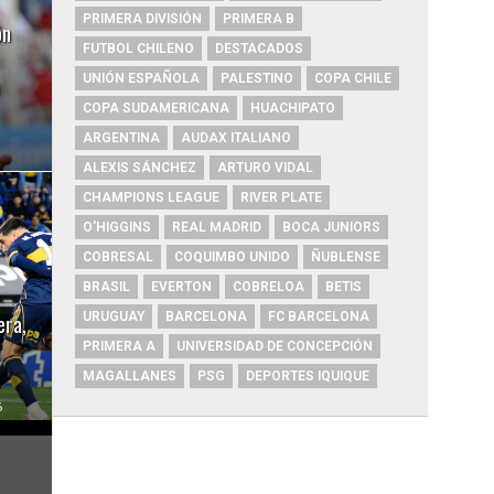
PRIMERA DIVISIÓN
PRIMERA B
ón
FUTBOL CHILENO
DESTACADOS
UNIÓN ESPAÑOLA
PALESTINO
COPA CHILE
COPA SUDAMERICANA
HUACHIPATO
ARGENTINA
AUDAX ITALIANO
ALEXIS SÁNCHEZ
ARTURO VIDAL
CHAMPIONS LEAGUE
RIVER PLATE
O'HIGGINS
REAL MADRID
BOCA JUNIORS
COBRESAL
COQUIMBO UNIDO
ÑUBLENSE
BRASIL
EVERTON
COBRELOA
BETIS
era,
URUGUAY
BARCELONA
FC BARCELONA
PRIMERA A
UNIVERSIDAD DE CONCEPCIÓN
MAGALLANES
PSG
DEPORTES IQUIQUE
6