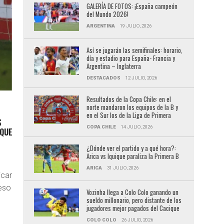
GALERÍA DE FOTOS: ¡España campeón
del Mundo 2026!
ARGENTINA
19 JULIO, 2026
Así se jugarán las semifinales: horario,
día y estadio para España- Francia y
Argentina – Inglaterra
DESTACADOS
12 JULIO, 2026
Resultados de la Copa Chile: en el
norte mandaron los equipos de la B y
en el Sur los de la Liga de Primera
S
COPA CHILE
14 JULIO, 2026
 QUE
¿Dónde ver el partido y a qué hora?:
Arica vs Iquique paraliza la Primera B
ARICA
31 JULIO, 2026
icar
eso
Vozinha llega a Colo Colo ganando un
sueldo millonario, pero distante de los
jugadores mejor pagados del Cacique
COLO COLO
26 JULIO, 2026