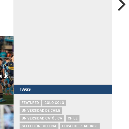
o de
TAGS
FEATURED
COLO COLO
UNIVERSIDAD DE CHILE
UNIVERSIDAD CATÓLICA
CHILE
SELECCIÓN CHILENA
COPA LIBERTADORES