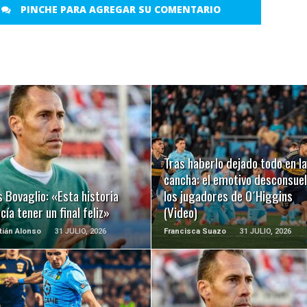
PINCHE PARA AGREGAR SU COMENTARIO
LEER MÁS
LEER MÁS
Tras haberlo dejado todo en la
cancha: el emotivo desconsuel
 Bovaglio: «Esta historia
los jugadores de O´Higgins
ía tener un final feliz»
(Video)
ián Alonso
31 JULIO, 2026
Francisca Suazo
31 JULIO, 2026