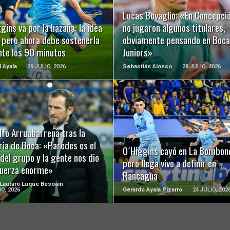
LEER MÁS
LEER MÁS
Lucas Bovaglio: «En Concepci
gins va por la hazaña: la idea
no jugaron algunos titulares,
 pero ahora debe sostenerla
obviamente pensando en Boca
nte los 90 minutos
Juniors»
l Ayala
29 JULIO, 2026
Sebastián Alonso
28 JULIO, 2026
LEER MÁS
LEER MÁS
lfo Arruabarrena tras la
ria de Boca: «Paredes es el
O´Higgins cayó en La Bombon
 del grupo y la gente nos dio
pero llega vivo a definir en
fuerza enorme»
Rancagua
 Lautaro Luque Besoaín
IO, 2026
Gerardo Ayala Pizarro
24 JULIO, 202