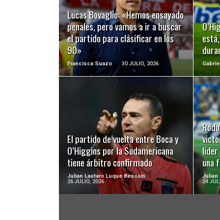
LEER MÁS
Lucas Bovaglio: «Hemos ensayado
penales, pero vamos a ir a buscar
O’Hig
el partido para clasificar en los
está,
90»
dura
Francisca Suazo
30 JULIO, 2026
Gabrie
LEER MÁS
Rodo
El partido de vuelta entre Boca y
victo
O’Higgins por la Sudamericana
líder
tiene árbitro confirmado
una 
Julian Lautaro Luque Besoaín
Julian
26 JULIO, 2026
24 JUL