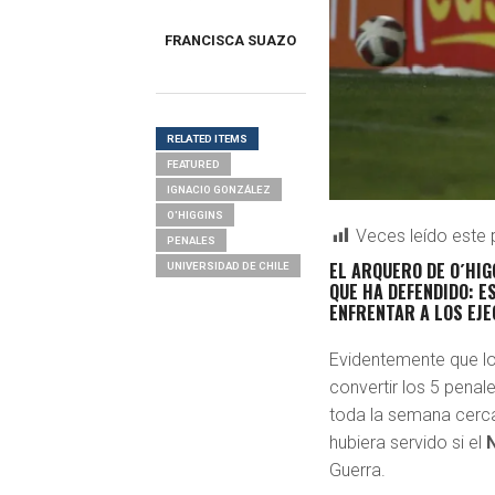
FRANCISCA SUAZO
RELATED ITEMS
FEATURED
IGNACIO GONZÁLEZ
O'HIGGINS
Veces leído este 
PENALES
EL ARQUERO DE O´HIG
UNIVERSIDAD DE CHILE
QUE HA DEFENDIDO: E
ENFRENTAR A LOS EJE
Evidentemente que l
convertir los 5 penal
toda la semana cerca
hubiera servido si el
Guerra.