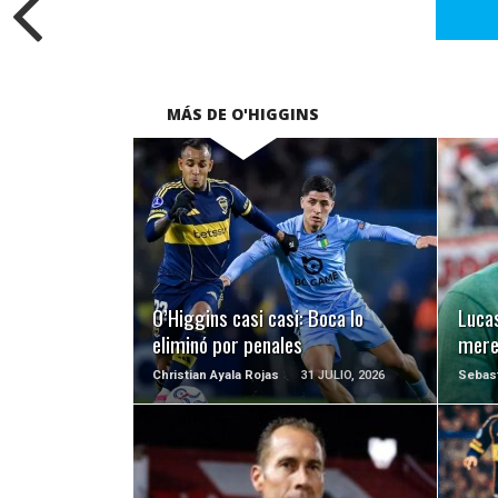
MÁS DE O'HIGGINS
LEER MÁS
O’Higgins casi casi: Boca lo
Lucas
eliminó por penales
merec
Christian Ayala Rojas
31 JULIO, 2026
Sebast