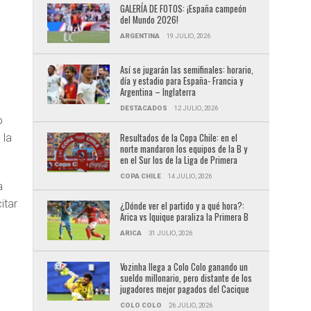
GALERÍA DE FOTOS: ¡España campeón
del Mundo 2026!
ARGENTINA
19 JULIO, 2026
Así se jugarán las semifinales: horario,
día y estadio para España- Francia y
Argentina – Inglaterra
DESTACADOS
12 JULIO, 2026
o
Resultados de la Copa Chile: en el
 la
norte mandaron los equipos de la B y
en el Sur los de la Liga de Primera
COPA CHILE
14 JULIO, 2026
a
itar
¿Dónde ver el partido y a qué hora?:
Arica vs Iquique paraliza la Primera B
ARICA
31 JULIO, 2026
Vozinha llega a Colo Colo ganando un
sueldo millonario, pero distante de los
jugadores mejor pagados del Cacique
COLO COLO
26 JULIO, 2026