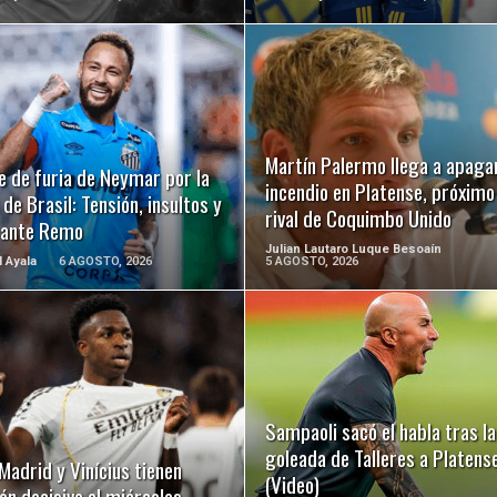
LEER MÁS
LEER MÁS
Martín Palermo llega a apagar
e de furia de Neymar por la
incendio en Platense, próximo
de Brasil: Tensión, insultos y
rival de Coquimbo Unido
 ante Remo
Julian Lautaro Luque Besoaín
l Ayala
6 AGOSTO, 2026
5 AGOSTO, 2026
LEER MÁS
LEER MÁS
Sampaoli sacó el habla tras la
goleada de Talleres a Platens
Madrid y Vinícius tienen
(Video)
ón decisiva el miércoles