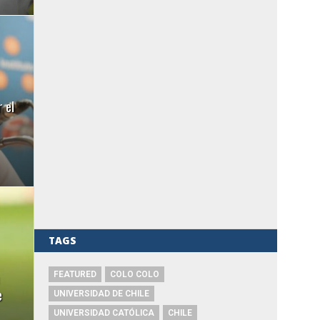
 el
TAGS
FEATURED
COLO COLO
e
UNIVERSIDAD DE CHILE
UNIVERSIDAD CATÓLICA
CHILE