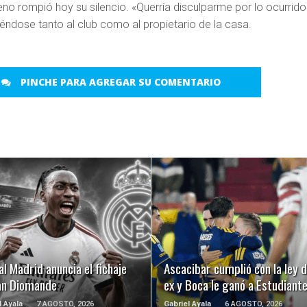
no rompió hoy su silencio. «Querría disculparme por lo ocurrido
giéndose tanto al club como al propietario de la casa.
PINCHE PARA AGREGAR SU COMENTARIO
LEER MÁS
LEER MÁS
al Madrid anuncia el fichaje
Ascacibar cumplió con la ley d
an Diomande
ex y Boca le ganó a Estudiant
l Ayala
7 AGOSTO, 2026
Gabriel Ayala
6 AGOSTO, 2026