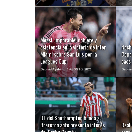
LEER MÁS
Messi, imparable: doblete y
asistencia en la victoria de Inter
Noch
Miami sobre San Luis por la
Copa 
Leagues Cup
caos
Gabriel Ayala
6 AGOSTO, 2026
Gabrie
LEER MÁS
DT del Southampton blinda a
Brereton ante presunto interés
Real 
del Derby County
reuni