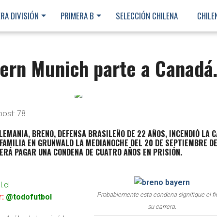
RA DIVISIÓN
PRIMERA B
SELECCIÓN CHILENA
CHILE
yern Munich parte a Canad
post:
78
LEMANIA, BRENO, DEFENSA BRASILEÑO DE 22 AÑOS, INCENDIÓ LA 
FAMILIA EN GRUNWALD LA MEDIANOCHE DEL 20 DE SEPTIEMBRE D
BERÁ PAGAR UNA CONDENA DE CUATRO AÑOS EN PRISIÓN.
.cl
Probablemente esta condena signifique el fi
r:
@todofutbol
su carrera.