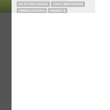
SELECCIÓN CHILENA
COPA LIBERTADORES
PRIMERA DIVISIÓN
PRIMERA B
FUTBOL CHILENO
DESTACADOS
UNIÓN ESPAÑOLA
PALESTINO
COPA CHILE
COPA SUDAMERICANA
HUACHIPATO
ARGENTINA
AUDAX ITALIANO
ALEXIS SÁNCHEZ
ARTURO VIDAL
CHAMPIONS LEAGUE
RIVER PLATE
O'HIGGINS
REAL MADRID
BOCA JUNIORS
COBRESAL
COQUIMBO UNIDO
ÑUBLENSE
BRASIL
EVERTON
COBRELOA
BETIS
URUGUAY
BARCELONA
FC BARCELONA
PRIMERA A
UNIVERSIDAD DE CONCEPCIÓN
MAGALLANES
PSG
DEPORTES IQUIQUE