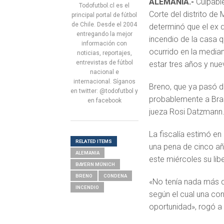
ALEMANIA.-
Culpable
Todofutbol.cl es el
Corte del distrito de
principal portal de fútbol
de Chile. Desde el 2004
determinó que el ex 
entregando la mejor
incendio de la casa q
información con
ocurrido en la media
noticias, reportajes,
entrevistas de fútbol
estar tres años y nue
nacional e
internacional. Síganos
Breno, que ya pasó d
en twitter: @todofutbol y
probablemente a Bras
en facebook
jueza Rosi Datzmann
La fiscalía estimó en
RELATED ITEMS
una pena de cinco año
ALEMANIA
este miércoles su lib
BAYERN MÚNICH
BRENO
CONDENA
«No tenía nada más qu
INCENDIO
según el cual una con
oportunidad», rogó a 