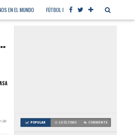
NOS EN EL MUNDO
FÚTBOL INTERNACIONAL
á…
CASA
E
n de
POPULAR
LO ÚLTIMO
COMMENTS