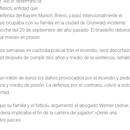
. Así lo determinó la
 Munich, entidad que
defensa del Bayern Munich, Breno, causó intencionalmente el
ue ocupaba con su familia en la ciudad de Grunwald, incidente
noche del 20 de septiembre del año pasado. El brasileño deberá
ve meses en prisión.
os semanas en custodia policial tras el incendio, será deportad
il después de cumplir dos años y medio de la sentencia, señaló
.
 un millón de euros los daños provocados por el incendio y pedí
s y medio de prisión. La defensa, por el contrario, volvió a solic
ertad.
e su familia y el fútbol», argumentó el abogado Werner Leitner,
dena implicaba el fin de la carrera del jugador: «Denle una
los jueces.