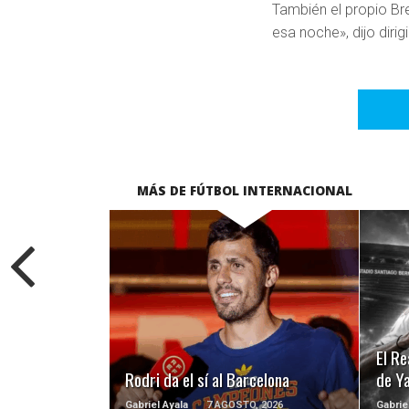
También el propio Bre
esa noche», dijo diri
MÁS DE FÚTBOL INTERNACIONAL
LEER MÁS
El Re
Rodri da el sí al Barcelona
de Y
Gabriel Ayala
7 AGOSTO, 2026
Gabrie