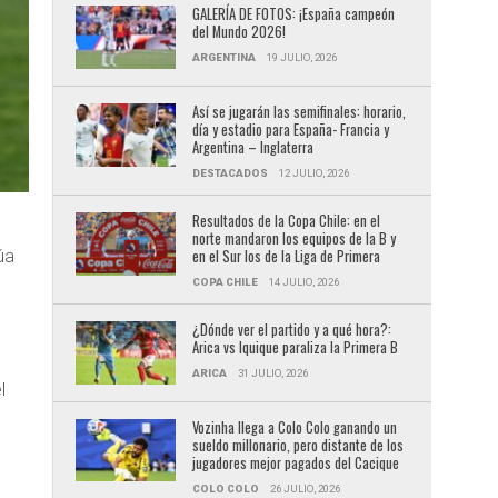
GALERÍA DE FOTOS: ¡España campeón
del Mundo 2026!
ARGENTINA
19 JULIO, 2026
Así se jugarán las semifinales: horario,
día y estadio para España- Francia y
Argentina – Inglaterra
DESTACADOS
12 JULIO, 2026
Resultados de la Copa Chile: en el
norte mandaron los equipos de la B y
en el Sur los de la Liga de Primera
úa
COPA CHILE
14 JULIO, 2026
¿Dónde ver el partido y a qué hora?:
Arica vs Iquique paraliza la Primera B
o
ARICA
31 JULIO, 2026
l
Vozinha llega a Colo Colo ganando un
sueldo millonario, pero distante de los
jugadores mejor pagados del Cacique
COLO COLO
26 JULIO, 2026