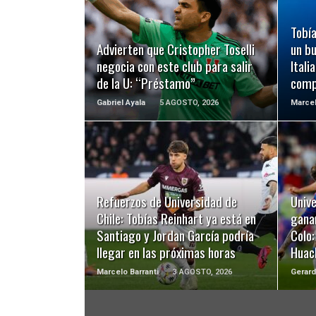
LEER MÁS
Tobía
Advierten que Cristopher Toselli
un b
negocia con este club para salir
Itali
de la U: “Préstamo”
comp
Gabriel Ayala
5 AGOSTO, 2026
Marcel
LEER MÁS
Refuerzos de Universidad de
Unive
Chile: Tobías Reinhart ya está en
ganan
Santiago y Jordan García podría
Colo:
llegar en las próximas horas
Huach
Marcelo Barranti
3 AGOSTO, 2026
Gerard