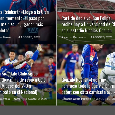
LEER MÁS
LEER MÁS
s Reinhart: «Llegó a la U en
uen momento, el paso por
Partido decisivo: San Felipe
a me hizo un jugador más
recibe hoy a Universidad de Ch
leto”
en el estadio Nicolás Chauán
o Barranti
4 AGOSTO, 2026
Ricardo Carrasco
4 AGOSTO, 2026
LEER MÁS
LEER MÁS
rsidad de Chile sigue
do y mira de reojo a Colo
Gonzalo Reyna: «Fue muy
 (Videos del 2-0 a
hermoso todo lo que viví en m
ipato en el Nacional)
debut con esta camiseta azul
o Ayala Pizarro
3 AGOSTO, 2026
Gerardo Ayala Pizarro
3 AGOSTO, 20