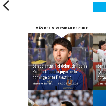
MÁS DE UNIVERSIDAD DE CHILE
LEER MÁS
La U 
Se adelantaría el debut de Tobías
San F
Reinhart: podría jugar este
grupo
domingo ante Palestino
octa
Marcelo Barranti
6 AGOSTO, 2026
Gerard