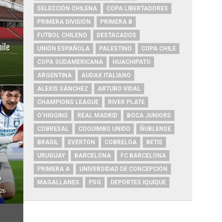
SELECCIÓN CHILENA
COPA LIBERTADORES
PRIMERA DIVISIÓN
PRIMERA B
FUTBOL CHILENO
DESTACADOS
ile
UNIÓN ESPAÑOLA
PALESTINO
COPA CHILE
COPA SUDAMERICANA
HUACHIPATO
ARGENTINA
AUDAX ITALIANO
ALEXIS SÁNCHEZ
ARTURO VIDAL
CHAMPIONS LEAGUE
RIVER PLATE
O'HIGGINS
REAL MADRID
BOCA JUNIORS
COBRESAL
COQUIMBO UNIDO
ÑUBLENSE
BRASIL
EVERTON
COBRELOA
BETIS
URUGUAY
BARCELONA
FC BARCELONA
i
PRIMERA A
UNIVERSIDAD DE CONCEPCIÓN
»
MAGALLANES
PSG
DEPORTES IQUIQUE
26