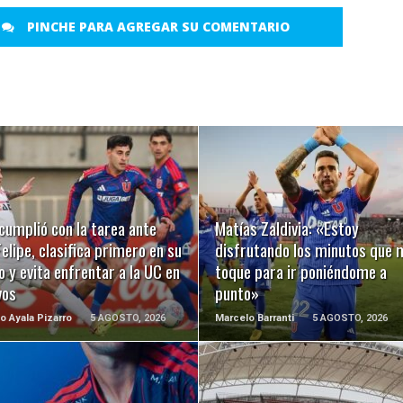
PINCHE PARA AGREGAR SU COMENTARIO
LEER MÁS
LEER MÁS
cumplió con la tarea ante
Matías Zaldivia: «Estoy
elipe, clasifica primero en su
disfrutando los minutos que 
 y evita enfrentar a la UC en
toque para ir poniéndome a
vos
punto»
o Ayala Pizarro
5 AGOSTO, 2026
Marcelo Barranti
5 AGOSTO, 2026