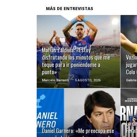
MÁS DE ENTREVISTAS
LEER MÁS
Matías Zaldivia: «Estoy
disfrutando los minutos que me
Vozi
toque para ir poniéndome a
juga
punto»
Colo
Marcelo Barranti
5 AGOSTO, 2026
Gabrie
LEER MÁS
La d
Daniel Garnero: «Me preocupa ese
Ferna