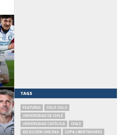
i
»
26
TAGS
FEATURED
COLO COLO
UNIVERSIDAD DE CHILE
UNIVERSIDAD CATÓLICA
CHILE
SELECCIÓN CHILENA
COPA LIBERTADORES