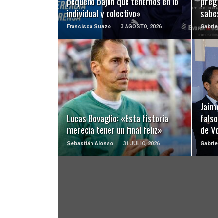
pequeño bajón que tenemos en lo
preg
individual y colectivo»
sabe
Francisca Suazo
3 AGOSTO, 2026
Gabrie
LEER MÁS
Jaime
Lucas Bovaglio: «Esta historia
falso
merecía tener un final feliz»
de Vo
Sebastián Alonso
31 JULIO, 2026
Gabrie