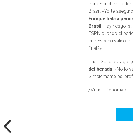
Para Sánchez, la der
Brasil. «Yo te asegur
Enrique habrá pensad
Brasil
. Hay riesgo, s
ESPN cuando el perio
que España salió a bu
final?».
Hugo Sánchez agreg
deliberada
. «No lo 
Simplemente es ‘prefi
/Mundo Deportivo