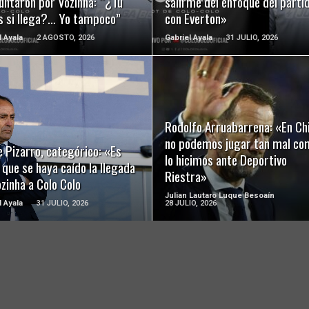
untaron por Vozinha: “¿Tú
salirme del enfoque del parti
s si llega?… Yo tampoco”
con Everton»
l Ayala
2 AGOSTO, 2026
Gabriel Ayala
31 JULIO, 2026
LEER MÁS
LEER MÁS
Rodolfo Arruabarrena: «En Chi
no podemos jugar tan mal co
 Pizarro, categórico: «Es
lo hicimos ante Deportivo
 que se haya caído la llegada
Riestra»
zinha a Colo Colo
Julian Lautaro Luque Besoaín
l Ayala
31 JULIO, 2026
28 JULIO, 2026