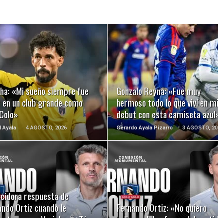
LEER MÁS
LEER MÁS
nha: «Mi sueño siempre fue
Gonzalo Reyna: «Fue muy
r en un club grande como
hermoso todo lo que viví en m
 Colo»
debut con esta camiseta azul
l Ayala
4 AGOSTO, 2026
Gerardo Ayala Pizarro
3 AGOSTO, 20
LEER MÁS
LEER MÁS
ecidora respuesta de
ndo Ortiz cuando le
Fernando Ortiz: «No quiero