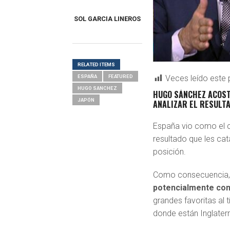
SOL GARCIA LINEROS
RELATED ITEMS
ESPAÑA
FEATURED
Veces leído este 
HUGO SANCHEZ
HUGO SÁNCHEZ
ACOST
JAPÓN
ANALIZAR EL RESULT
España vio como el cu
resultado que les cat
posición.
Como consecuencia
potencialmente cont
grandes favoritas al 
donde están Inglaterr