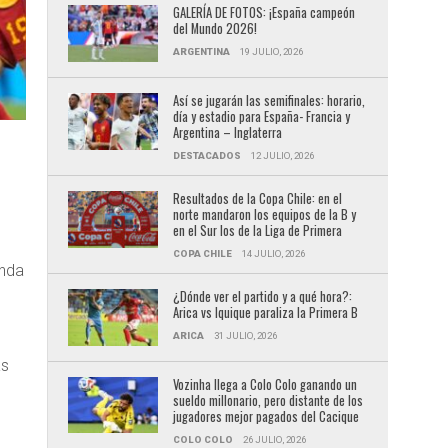
GALERÍA DE FOTOS: ¡España campeón
del Mundo 2026!
ARGENTINA
19 JULIO, 2026
Así se jugarán las semifinales: horario,
día y estadio para España- Francia y
Argentina – Inglaterra
DESTACADOS
12 JULIO, 2026
Resultados de la Copa Chile: en el
norte mandaron los equipos de la B y
en el Sur los de la Liga de Primera
COPA CHILE
14 JULIO, 2026
unda
¿Dónde ver el partido y a qué hora?:
Arica vs Iquique paraliza la Primera B
ARICA
31 JULIO, 2026
as
Vozinha llega a Colo Colo ganando un
e
sueldo millonario, pero distante de los
jugadores mejor pagados del Cacique
COLO COLO
26 JULIO, 2026