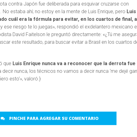
rota contra Japón fue deliberada para esquivar cruzarse con
o. No estaba ahí; no estoy en la mente de Luis Enrique, pero
Luis
o cuál era la fórmula para evitar, en los cuartos de final, 
í, y ese riesgo te lo juegas», respondió el exdelantero mexicano 
dista David Faitelson le preguntó directamente: «¿Tú me asegu
scar este resultado, para buscar evitar a Brasil en los cuartos d
ó que
Luis Enrique nunca va a reconocer que la derrota fue
va decir nunca, los técnicos no vamos a decir nunca ‘me dejé gan
ero esto'», valoró.}
PINCHE PARA AGREGAR SU COMENTARIO