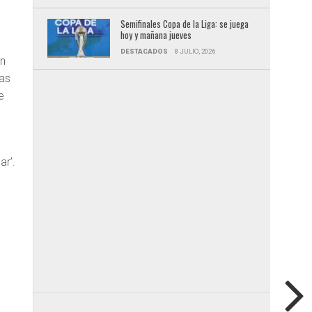
Semifinales Copa de la Liga: se juega
hoy y mañana jueves
a
DESTACADOS
8 JULIO, 2026
en
ras
e
ar’.