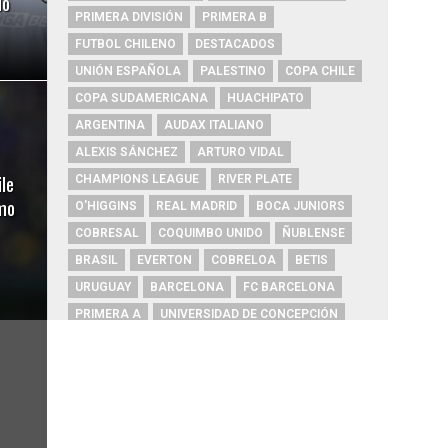
do
PRIMERA DIVISIÓN
PRIMERA B
FUTBOL CHILENO
DESTACADOS
UNIÓN ESPAÑOLA
PALESTINO
COPA CHILE
COPA SUDAMERICANA
HUACHIPATO
ARGENTINA
AUDAX ITALIANO
ALEXIS SÁNCHEZ
ARTURO VIDAL
le
CHAMPIONS LEAGUE
RIVER PLATE
mo
O'HIGGINS
REAL MADRID
BOCA JUNIORS
COBRESAL
COQUIMBO UNIDO
ÑUBLENSE
BRASIL
EVERTON
COBRELOA
BETIS
URUGUAY
BARCELONA
FC BARCELONA
PRIMERA A
UNIVERSIDAD DE CONCEPCIÓN
MAGALLANES
PSG
DEPORTES IQUIQUE