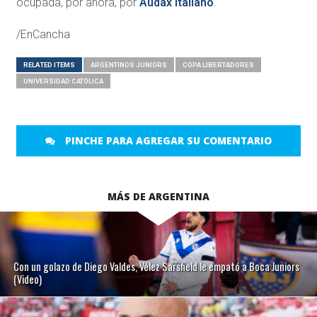
ocupada, por ahora, por
Audax Italiano
.
/EnCancha
RELATED ITEMS
ARGENTINOS JUNIORS
COPA LIBERTADORES
UNIVERSIDAD CATÓLICA
PINCHE PARA AGREGAR SU COMENTARIO
MÁS DE ARGENTINA
Con un golazo de Diego Valdes, Vélez Sarsfield le empató a Boca Juniors
(Video)