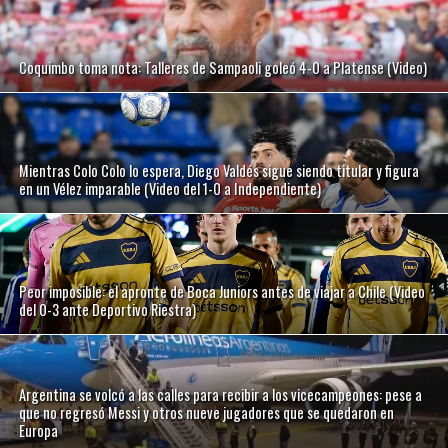
Coquimbo toma nota: Talleres de Sampaoli goleó 4-0 a Platense (Video)
Mientras Colo Colo lo espera, Diego Valdés sigue siendo titular y figura
en un Vélez imparable (Video del 1-0 a Independiente)
Peor imposible: el apronte de Boca Juniors antes de viajar a Chile (Video
del 0-3 ante Deportivo Riestra)
Argentina se volcó a las calles para recibir a los vicecampeones: pese a
que no regresó Messi y otros nueve jugadores que se quedaron en
Europa