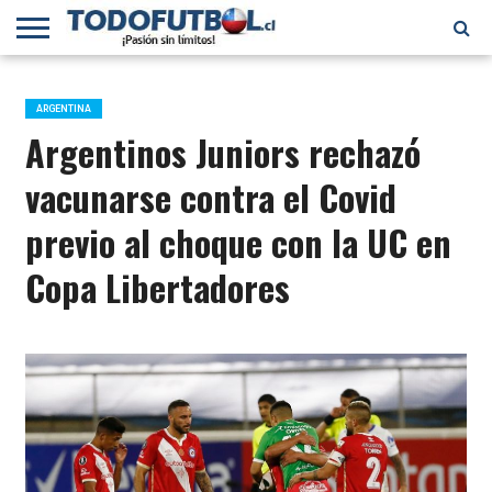
PRIMERA
DIVISIÓN
PRIMERA
SELECCIÓN
CHILENOS
FÚTBOL
B
CHILENA
EN EL
INTERNACIONAL
ARGENTINA
MUNDO
Argentinos Juniors rechazó
vacunarse contra el Covid
previo al choque con la UC en
Copa Libertadores