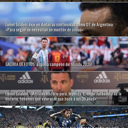
Lionel Scaloni dejo en dudas su continuidad como DT de Argentina:
«Para seguir se necesitan un montón de cosas»
GALERÍA DE FOTOS: ¡España campeón del Mundo 2026!
Lionel Scaloni: «Messi es historia pura, leyenda. El mejor futbolista de la
historia, tenemos que valorar lo que hace a los 39 años»