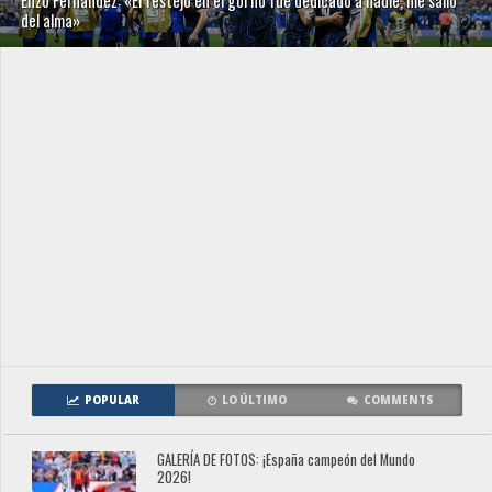
Enzo Fernández: «El festejo en el gol no fue dedicado a nadie, me salió
del alma»
POPULAR
LO ÚLTIMO
COMMENTS
GALERÍA DE FOTOS: ¡España campeón del Mundo
2026!