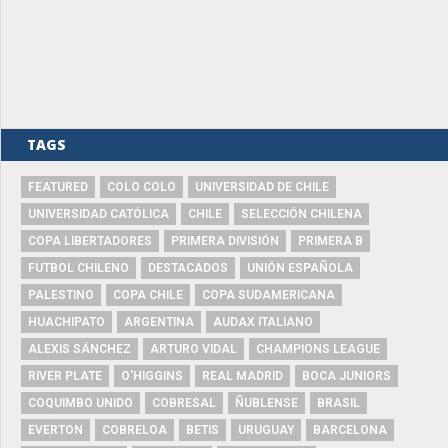
TAGS
FEATURED
COLO COLO
UNIVERSIDAD DE CHILE
UNIVERSIDAD CATÓLICA
CHILE
SELECCIÓN CHILENA
COPA LIBERTADORES
PRIMERA DIVISIÓN
PRIMERA B
FUTBOL CHILENO
DESTACADOS
UNIÓN ESPAÑOLA
PALESTINO
COPA CHILE
COPA SUDAMERICANA
HUACHIPATO
ARGENTINA
AUDAX ITALIANO
ALEXIS SÁNCHEZ
ARTURO VIDAL
CHAMPIONS LEAGUE
RIVER PLATE
O'HIGGINS
REAL MADRID
BOCA JUNIORS
COQUIMBO UNIDO
COBRESAL
ÑUBLENSE
BRASIL
EVERTON
COBRELOA
BETIS
URUGUAY
BARCELONA